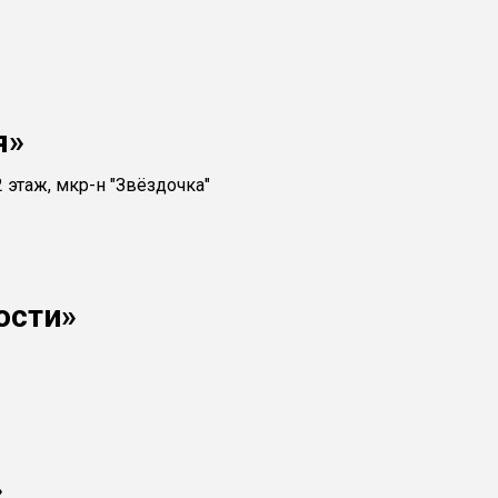
я»
2 этаж, мкр-н "Звёздочка"
ости»
»