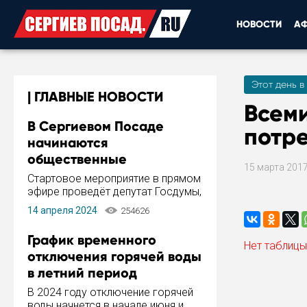
НОВОСТИ
А
Этот день в
ГЛАВНЫЕ НОВОСТИ
Всем
В Сергиевом Посаде
потр
начинаются
общественные
15 марта 201
обсуждения Стратегии
Стартовое мероприятие в прямом
развития города
эфире проведёт депутат Госдумы,
инициатор и автор Концепции
14 апреля 2024
254626
развития Сергиева Посада и
Стратегии ее реализации Сергей
График временного
Пахомов.
Нет таблицы
отключения горячей воды
в летний период
В 2024 году отключение горячей
воды начнется в начале июня и