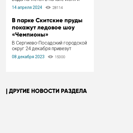
завершится в конце августа.
14 апреля 2024
28114
Период отключения составит не
более 14 дней.
В парке Скитские пруды
покажут ледовое шоу
«Чемпионы»
В Сергиево-Посадский городской
округ 24 декабря привезут
ледовый тур «Чемпионы»
08 декабря 2023
15300
заслуженного мастера спорта,
чемпиона мира и Европы,
серебряного призера зимних
Олимпийских игр Ильи Авербуха.
Как сообщает администрация ...
ДРУГИЕ НОВОСТИ РАЗДЕЛА