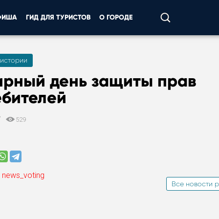
ФИША
ГИД ДЛЯ ТУРИСТОВ
О ГОРОДЕ
 истории
ирный день защиты прав
ебителей
7
529
 news_voting
Все новости р