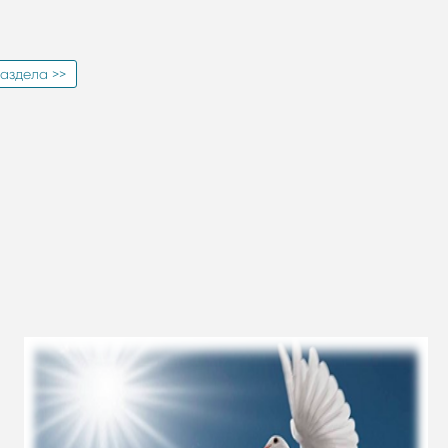
аздела >>