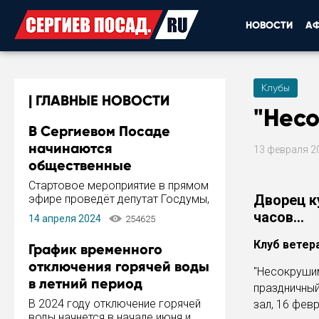
НОВОСТИ
А
Клубы
ГЛАВНЫЕ НОВОСТИ
"Нес
В Сергиевом Посаде
начинаются
13 февраля 2
общественные
обсуждения Стратегии
Стартовое мероприятие в прямом
развития города
Дворец ку
эфире проведёт депутат Госдумы,
инициатор и автор Концепции
часов...
14 апреля 2024
254625
развития Сергиева Посада и
Стратегии ее реализации Сергей
Клуб ветер
График временного
Пахомов.
отключения горячей воды
"Несокрушим
в летний период
праздничный
В 2024 году отключение горячей
зал, 16 февр
воды начнется в начале июня и