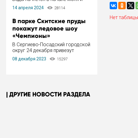
завершится в конце августа.
14 апреля 2024
28114
Период отключения составит не
более 14 дней.
Нет таблицы
В парке Скитские пруды
покажут ледовое шоу
«Чемпионы»
В Сергиево-Посадский городской
округ 24 декабря привезут
ледовый тур «Чемпионы»
08 декабря 2023
15297
заслуженного мастера спорта,
чемпиона мира и Европы,
серебряного призера зимних
Олимпийских игр Ильи Авербуха.
Как сообщает администрация ...
ДРУГИЕ НОВОСТИ РАЗДЕЛА