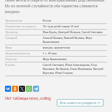
своей мечты в секрете от консервативных родственников.
Но по нелепой случайности оба торжества сливаются
воедино.
Производство:
Россия
Ограничение по возрасту:
16+ (для детей старше 16 лет)
Продюсер:
Илья Бурец, Дмитрий Нелидов, Сергей Светлаков
Сценарий:
Алексей Казаков, Николай Куликов, Жора
Крыжовников
Жанр:
комедия, приключения
Продолжительность:
1 ч. 40 мин.
Режиссер:
Жора Крыжовников
В ролях:
Сергей Светлаков, Юлия Александрова, Егор
Корешков, Ян Цапник, Елена Валюшкина, Василий
Кортуков, Юлия Стадник
Нет таблицы news_voting
Все новости раздела >>