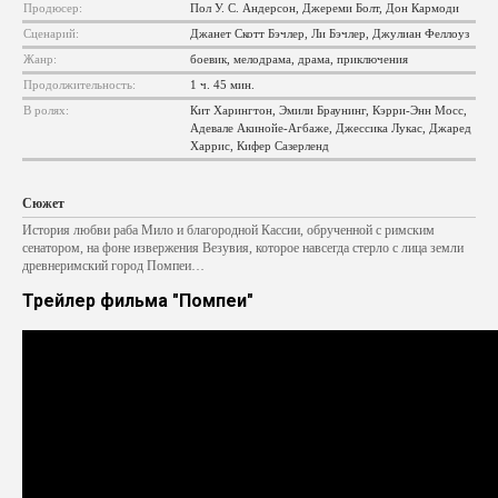
Продюсер:
Пол У. С. Андерсон, Джереми Болт, Дон Кармоди
Сценарий:
Джанет Скотт Бэчлер, Ли Бэчлер, Джулиан Феллоуз
Жанр:
боевик, мелодрама, драма, приключения
Продолжительность:
1 ч. 45 мин.
В ролях:
Кит Харингтон, Эмили Браунинг, Кэрри-Энн Мосс,
Адевале Акинойе-Агбаже, Джессика Лукас, Джаред
Харрис, Кифер Сазерленд
Сюжет
История любви раба Мило и благородной Кассии, обрученной с римским
сенатором, на фоне извержения Везувия, которое навсегда стерло с лица земли
древнеримский город Помпеи…
Трейлер фильма "Помпеи"