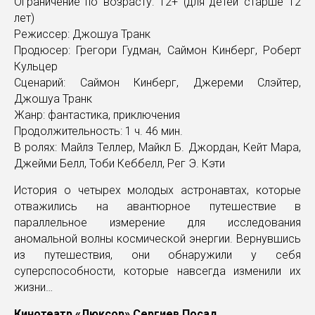
Ограничение по возрасту: 12+ (для детей старше 12
лет)
Режиссер: Джошуа Транк
Продюсер: Грегори Гудман, Саймон Кинберг, Роберт
Кульцер
Сценарий: Саймон Кинберг, Джереми Слэйтер,
Джошуа Транк
Жанр: фантастика, приключения
Продолжительность: 1 ч. 46 мин.
В ролях: Майлз Теллер, Майкл Б. Джордан, Кейт Мара,
Джейми Белл, Тоби Кеббелл, Рег Э. Кэти
История о четырех молодых астронавтах, которые
отважились на авантюрное путешествие в
параллельное измерение для исследования
аномальной волны космической энергии. Вернувшись
из путешествия, они обнаружили у себя
суперспособности, которые навсегда изменили их
жизни…
Кинотеатр «Люксор» Сергиев Посад