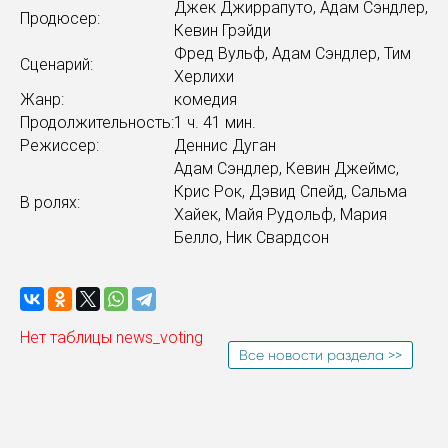
Джек Джиррапуто, Адам Сэндлер,
Продюсер:
Кевин Грэйди
Фред Вульф, Адам Сэндлер, Тим
Сценарий:
Херлихи
Жанр:
комедия
Продолжительность:
1 ч. 41 мин.
Режиссер:
Деннис Дуган
Адам Сэндлер, Кевин Джеймс,
Крис Рок, Дэвид Спейд, Сальма
В ролях:
Хайек, Майя Рудольф, Мария
Белло, Ник Свардсон
Нет таблицы news_voting
Все новости раздела >>