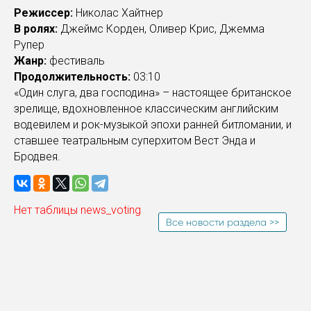
Режиссер:
Николас Хайтнер
В ролях:
Джеймс Корден, Оливер Крис, Джемма
Рупер
Жанр:
фестиваль
Продолжительность:
03:10
«Один слуга, два господина» – настоящее британское
зрелище, вдохновленное классическим английским
водевилем и рок-музыкой эпохи ранней битломании, и
ставшее театральным суперхитом Вест Энда и
Бродвея.
Нет таблицы news_voting
Все новости раздела >>