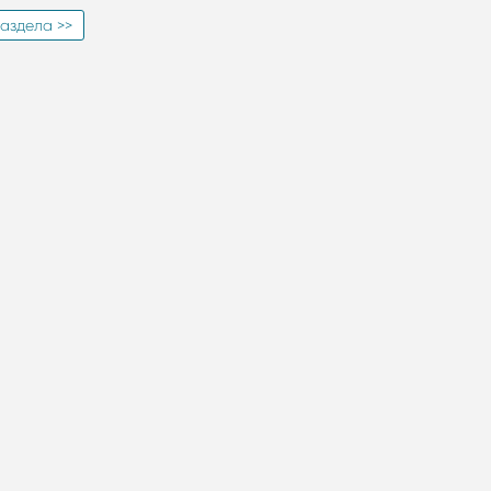
аздела >>