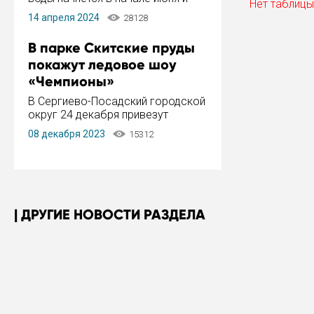
Нет таблицы
завершится в конце августа.
14 апреля 2024
28128
Период отключения составит не
более 14 дней.
В парке Скитские пруды
покажут ледовое шоу
«Чемпионы»
В Сергиево-Посадский городской
округ 24 декабря привезут
ледовый тур «Чемпионы»
08 декабря 2023
15312
заслуженного мастера спорта,
чемпиона мира и Европы,
серебряного призера зимних
Олимпийских игр Ильи Авербуха.
Как сообщает администрация ...
ДРУГИЕ НОВОСТИ РАЗДЕЛА