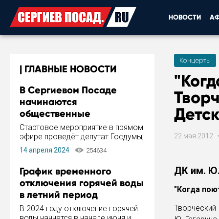
НОВОСТИ
А
Концерты
ГЛАВНЫЕ НОВОСТИ
"Когд
В Сергиевом Посаде
Творч
начинаются
Детск
общественные
обсуждения Стратегии
Стартовое мероприятие в прямом
развития города
эфире проведёт депутат Госдумы,
22 мая 2012
инициатор и автор Концепции
14 апреля 2024
254634
развития Сергиева Посада и
Стратегии ее реализации Сергей
ДК им. Ю.
График временного
Пахомов.
отключения горячей воды
"Когда поют
в летний период
Творческий
В 2024 году отключение горячей
воды начнется в начале июня и