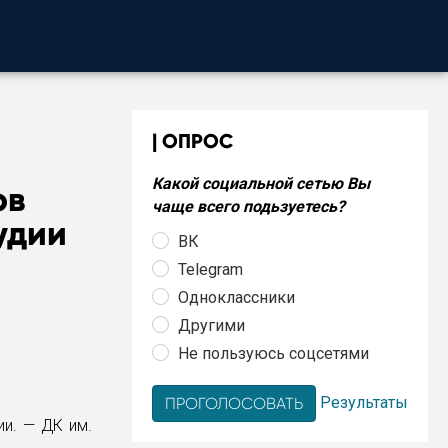
ОПРОС
Какой социальной сетью Вы
ов
чаще всего подьзуетесь?
удии
ВК
Telegram
Одноклассники
Другими
Не пользуюсь соцсетями
Результаты
и. — ДК им.