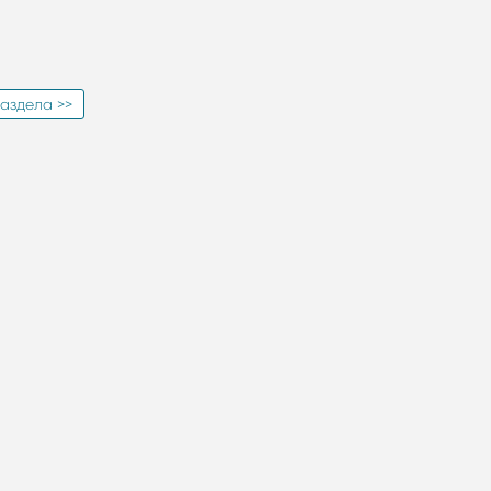
аздела >>