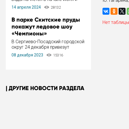
Ю. Гагарина
завершится в конце августа.
14 апреля 2024
28132
Период отключения составит не
более 14 дней.
В парке Скитские пруды
Нет таблицы
покажут ледовое шоу
«Чемпионы»
В Сергиево-Посадский городской
округ 24 декабря привезут
ледовый тур «Чемпионы»
08 декабря 2023
15316
заслуженного мастера спорта,
чемпиона мира и Европы,
серебряного призера зимних
Олимпийских игр Ильи Авербуха.
Как сообщает администрация ...
ДРУГИЕ НОВОСТИ РАЗДЕЛА