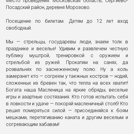
Место проведения: Московская область, Сергиево-
Посадский район, деревня Морозово.
Посещение по билетам. Детям до 12 лет вход
свободный.
Мы — стрельцы, государевы люди, знаем толк в
празднике и веселье! Удивим и развлечем честную
публику муштрой, тренировкой с оружием и
стрельбой из ружей. Прокатим на санях, да
розвальнях по заснеженному полю. Ну а коль
замерзнет кто — согреем у таежных костров — нодий,
сложенных из бревен так, что тепла на всех хватит!
Богата наша Масленица на яркие обряды, веселые
игры и азартные состязания. Кто готов испытать себя
в ловкости и удаче — покоряй масленичный столб! Кто
решил померяться силой — присоединяйся к боям
мешками, перетягиванию каната и другим веселым и
согревающим забавам!