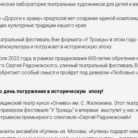
еская лаборатория театральных художников для детей и в
«Дороги к храму» предполагает создание единой композиц
яющих культурные традиции нашего кра
еатральный фестиваль Вне формата «У Троицы» в этом году
тнокультуры и погружает в историческую эпоху.
то день погружения в историческую эпоху!
ищинский театр кукол «Огниво» им. С. Железкина. Этот театр
призером фестиваля "У Троицы" и впервые выступит у нас 
трывком премьерного спектакля «Сергий Радонежский»!
ыканты ансамбля «Купина» из Москвы. «Купина» подарят на