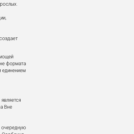
зрослых.
ии,
я.
 создает
 является
на Вне
м очередную