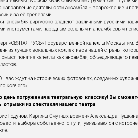
дивительным русским музыкальным инструментом – гуслями
то направление деятельности ансамбля – возрождение и поп
ссии и за её пределами.
ики ансамбля виртуозно владеют различными русскими нац
ми инструментами, народным сольным и ансамблевым пени
церт «СВЯТАЯ РУСЬ» Государственной капеллы Москвы им. 
дин из лучших вокальных коллективов нашей страны, котор
смысл понятия капеллы как ансамбля, объединяющего пев
алистов.
30 вас ждут на исторических фотозонах, созданных худож
го ковчега»
то день погружения в театральную классику! Вы сможет
 отрывки из спектакля нашего театра
рис Годунов. Картины Смутных времен» Александра Пушкин
вести, выбора собственного пути, увязываются с историе
кле.