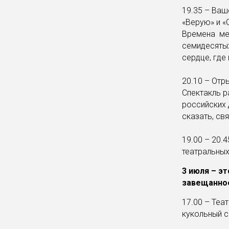
19.35 – Ваш
«Верую» и «
Времена ме
семидесятых
сердце, где
20.10 – Отр
Спектакль р
российских 
сказать, св
19.00 – 20
театральных
3 июля – э
завещанное
17.00 – Теа
кукольный с