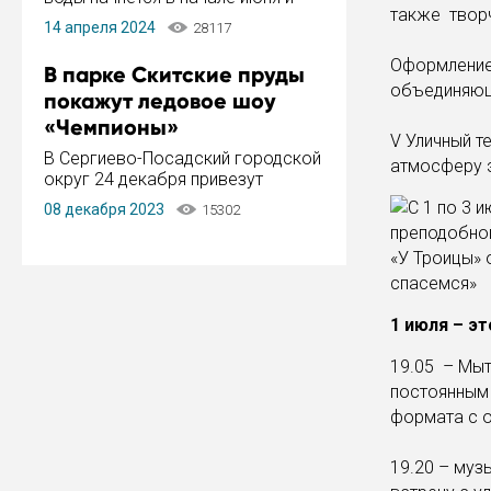
также творч
завершится в конце августа.
14 апреля 2024
28117
Период отключения составит не
более 14 дней.
Оформление 
В парке Скитские пруды
объедин
покажут ледовое шоу
«Чемпионы»
V Уличный т
В Сергиево-Посадский городской
атмосферу э
округ 24 декабря привезут
ледовый тур «Чемпионы»
08 декабря 2023
15302
заслуженного мастера спорта,
чемпиона мира и Европы,
серебряного призера зимних
Олимпийских игр Ильи Авербуха.
Как сообщает администрация ...
1 июля – э
19.05 – Мыт
постоянным 
формата с о
19.20 – муз