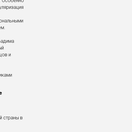
. Особенно
уляризация
иональными
ем.
Вадима
ый
цов и
никами
е
а
й страны в