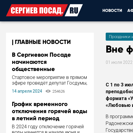
НОВОСТИ
А
Праздники 
ГЛАВНЫЕ НОВОСТИ
Вне 
В Сергиевом Посаде
начинаются
01 июля 202
общественные
обсуждения Стратегии
Стартовое мероприятие в прямом
развития города
эфире проведёт депутат Госдумы,
С 1 по 3 и
инициатор и автор Концепции
14 апреля 2024
преподобно
254626
развития Сергиева Посада и
формата «У
Стратегии ее реализации Сергей
График временного
«Любовью 
Пахомов.
отключения горячей воды
В программе
в летний период
Радонежский
В 2024 году отключение горячей
Государстве
воды начнется в начале июня и