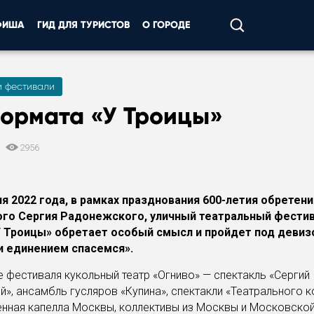
ФИША
ГИД ДЛЯ ТУРИСТОВ
О ГОРОДЕ
и фестивали
формата «У Троицы»
2
2956
юля 2022 года, в рамках празднования 600-летия обрете
го Сергия Радонежского, уличный театральный фестив
 Троицы» обретает особый смысл и пройдет под девиз
и единением спасемся».
 фестиваля кукольный театр «Огниво» — спектакль «Сергий
», ансамбль гусляров «Купина», спектакли «Театрального к
нная капелла Москвы, коллективы из Москвы и Московской