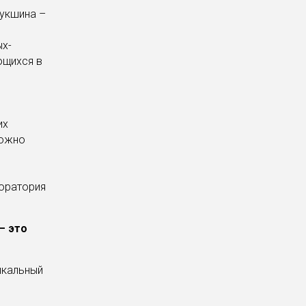
Шукшина –
ых-
ющихся в
их
можно
оратория
— это
ыкальный