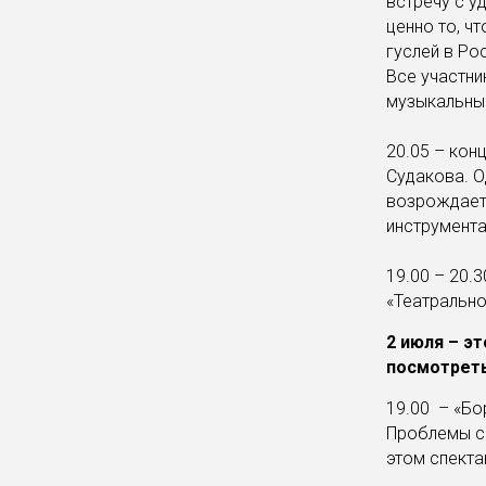
встречу с у
ценно то, ч
гуслей в Ро
Все участн
музыкальны
20.05 – кон
Судакова. О
возрождает 
инструмент
19.00 – 20.
«Театрально
2 июля – э
посмотреть
19.00 – «Бо
Проблемы со
этом спекта