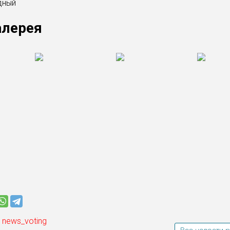
дный
алерея
 news_voting
Все новости р