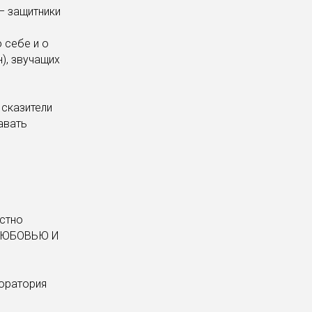
– защитники
 себе и о
), звучащих
 сказители
авать
естно
"ЛЮБОВЬЮ И
оратория