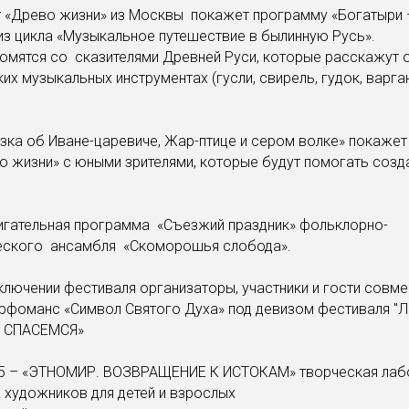
т «Древо жизни» из Москвы покажет программу «Богатыри 
из цикла «Музыкальное путешествие в былинную Русь».
омятся со сказителями Древней Руси, которые расскажут о
их музыкальных инструментах (гусли, свирель, гудок, варган
азка об Иване-царевиче, Жар-птице и сером волке» покажет
о жизни» с юными зрителями, которые будут помогать созд
игательная программа «Съезжий праздник» фольклорно-
еского ансамбля «Скоморошья слобода».
аключении фестиваля организаторы, участники и гости совм
ерфоманс «Символ Святого Духа» под девизом фестиваля 
 СПАСЕМСЯ»
.45 – «ЭТНОМИР. ВОЗВРАЩЕНИЕ К ИСТОКАМ» творческая лаб
 художников для детей и взрослых