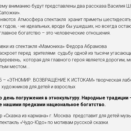
ему вниманию будут представлены два рассказа Василия 
Сапожки».
няются. Атмосфера спектакля хранит приметы шестидесят
 годов, - не идеальных, вроде бы ушедших, но всегда оста
 главное богатство – это человеческие отношения.
ывки из спектакля «Мамониха» Федора Абрамова
аскроет перед зрителями судьбу одной из тысячи угасающ
деревень, которая для главного героя является дорогим, 
ятым местом...
.45 – «ЭТНОМИР. ВОЗВРАЩЕНИЕ К ИСТОКАМ» творческая лаб
 художников для детей и взрослых
то день погружения в этнокультуру. Народные традиции 
 нашими предками национальное богатство.
тр «Сказка из кармана» г. Москва представит для детей муз
пектакль «Чудо-Юдо» по мотивам русской сказки.