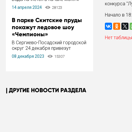
конкурса "Л
завершится в конце августа.
14 апреля 2024
28123
Период отключения составит не
Начало в 18
более 14 дней.
В парке Скитские пруды
покажут ледовое шоу
«Чемпионы»
Нет таблицы
В Сергиево-Посадский городской
округ 24 декабря привезут
ледовый тур «Чемпионы»
08 декабря 2023
15307
заслуженного мастера спорта,
чемпиона мира и Европы,
серебряного призера зимних
Олимпийских игр Ильи Авербуха.
Как сообщает администрация ...
ДРУГИЕ НОВОСТИ РАЗДЕЛА