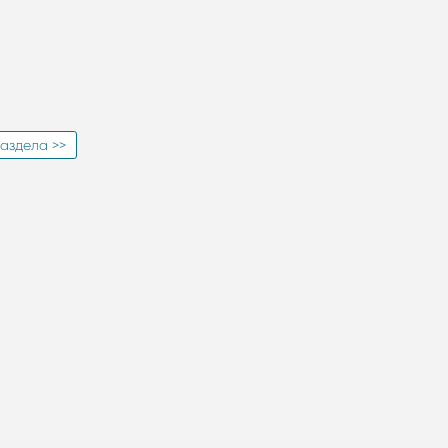
аздела >>