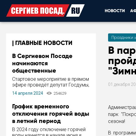
НОВОСТИ
А
Праздники 
ГЛАВНЫЕ НОВОСТИ
В пар
В Сергиевом Посаде
пройд
начинаются
"Зимн
общественные
обсуждения Стратегии
Стартовое мероприятие в прямом
развития города
эфире проведёт депутат Госдумы,
01 декабря 2
инициатор и автор Концепции
14 апреля 2024
254629
развития Сергиева Посада и
Стратегии ее реализации Сергей
График временного
Администра
Пахомов.
отключения горячей воды
парк "Покр
в летний период
сезона!
В 2024 году отключение горячей
В программ
воды начнется в начале июня и