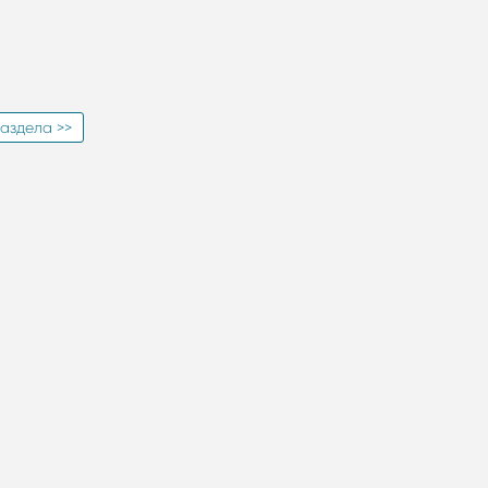
аздела >>