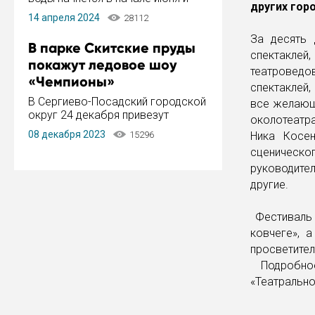
других гор
завершится в конце августа.
14 апреля 2024
28112
Период отключения составит не
более 14 дней.
За десять 
В парке Скитские пруды
спектаклей
покажут ледовое шоу
театровед
«Чемпионы»
спектаклей,
В Сергиево-Посадский городской
все желающ
округ 24 декабря привезут
околотеатр
ледовый тур «Чемпионы»
08 декабря 2023
15296
Ника Косен
заслуженного мастера спорта,
сценическо
чемпиона мира и Европы,
серебряного призера зимних
руководите
Олимпийских игр Ильи Авербуха.
другие.
Как сообщает администрация ...
Фестиваль 
ковчеге», 
просветител
Подробное
«Театральног