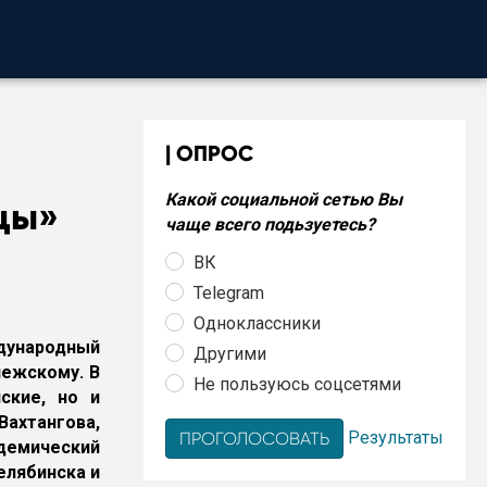
ОПРОС
Какой социальной сетью Вы
цы»
чаще всего подьзуетесь?
ВК
Telegram
Одноклассники
дународный
Другими
нежскому. В
Не пользуюсь соцсетями
ские, но и
ахтангова,
Результаты
демический
елябинска и