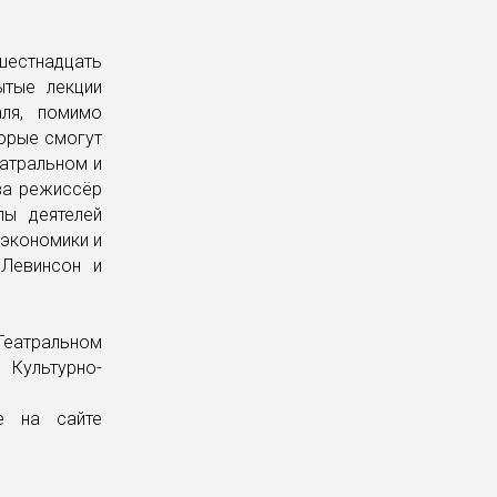
шестнадцать
ытые лекции
ля, помимо
торые смогут
атральном и
ва режиссёр
лы деятелей
экономики и
 Левинсон и
Театральном
 Культурно-
е на сайте