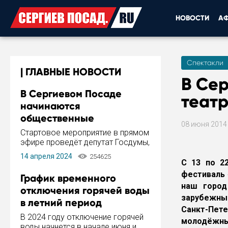
НОВОСТИ
А
Спектакли
ГЛАВНЫЕ НОВОСТИ
В Се
В Сергиевом Посаде
теат
начинаются
общественные
08 июня 201
обсуждения Стратегии
Стартовое мероприятие в прямом
развития города
эфире проведёт депутат Госдумы,
инициатор и автор Концепции
14 апреля 2024
254625
развития Сергиева Посада и
С 13 по 2
Стратегии ее реализации Сергей
фестиваль 
График временного
Пахомов.
наш город
отключения горячей воды
зарубежны
в летний период
Санкт-Пет
В 2024 году отключение горячей
молодёжный
воды начнется в начале июня и