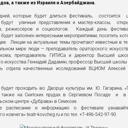
одов, а также из Израиля и Азербайджана.
дней, которые будет длиться фестиваль, состоится 
, будут уличные представления и мастер-классы, откр
ов, режиссёров и социологов. Каждый день фестива
 будет заполнен интересными мероприятиями, посетить ко
ие. Лекции на актуальные темы прочитают известные в те
альном мире люди — преподаватель ораторского искусст
кова, преподаватель ГИТИСа и директор Высшей шко
го искусства Геннадий Дадамян, профессор Высшей школы 
ль отдела качественных исследований ВЦИОМ Алексей
будет проходить во Дворце культуры им. Ю. Гагарина, «
а также на Скитских прудах в Сергиевом Посаде и в
ьском центре «Дубрава» в Семхозе.
 расписание и информацию о фестивале узнавайт
о ковчега» teatr-kovcheg.ru и по тел. +7-496-542-97-90