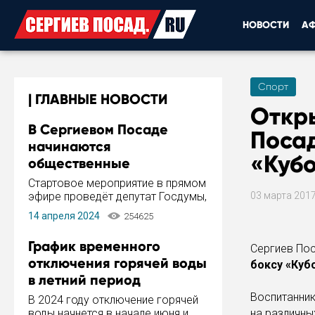
НОВОСТИ
А
Спорт
ГЛАВНЫЕ НОВОСТИ
Откр
В Сергиевом Посаде
Посад
начинаются
«Куб
общественные
обсуждения Стратегии
Стартовое мероприятие в прямом
развития города
эфире проведёт депутат Госдумы,
03 марта 201
инициатор и автор Концепции
14 апреля 2024
254625
развития Сергиева Посада и
Стратегии ее реализации Сергей
График временного
Сергиев Пос
Пахомов.
отключения горячей воды
боксу «Куб
в летний период
Воспитанник
В 2024 году отключение горячей
воды начнется в начале июня и
на различны