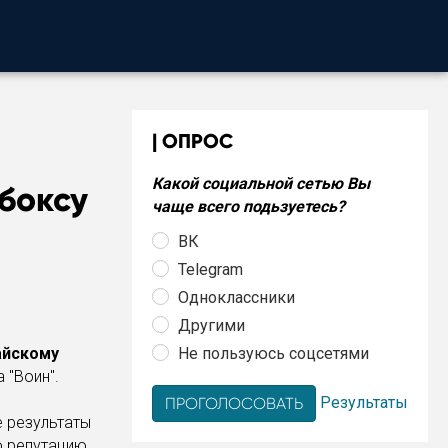
ОПРОС
Какой социальной сетью Вы
боксу
чаще всего подьзуетесь?
ВК
Telegram
Одноклассники
Другими
Не пользуюсь соцсетями
айскому
 "Воин".
Результаты
е результаты
ю репутацию