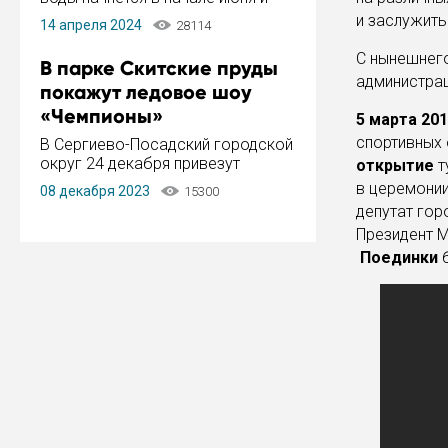
завершится в конце августа.
и заслужить
14 апреля 2024
28114
Период отключения составит не
более 14 дней.
С нынешнего
В парке Скитские пруды
администра
покажут ледовое шоу
«Чемпионы»
5 марта 201
спортивных
В Сергиево-Посадский городской
округ 24 декабря привезут
открытие
т
ледовый тур «Чемпионы»
в церемонии
08 декабря 2023
15300
заслуженного мастера спорта,
депутат гор
чемпиона мира и Европы,
Президент М
серебряного призера зимних
Поединки
Олимпийских игр Ильи Авербуха.
Как сообщает администрация ...