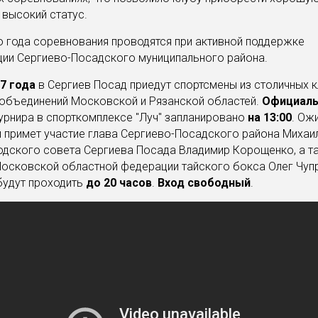
 высокий статус.
 года соревнования проводятся при активной поддержке
ции Сергиево-Посадского муниципального района.
7 года
в Сергиев Посад приедут спортсмены из столичных к
 объединений Московской и Рязанской областей.
Официал
урнира в спорткомплексе "Луч" запланировано
на 13:00
. Ож
 примет участие глава Сергиево-Посадского района Михаил
одского совета Сергиева Посада Владимир Корощенко, а т
осковской областной федерации тайского бокса Олег Чупр
будут проходить
до 20 часов
.
Вход свободный
.