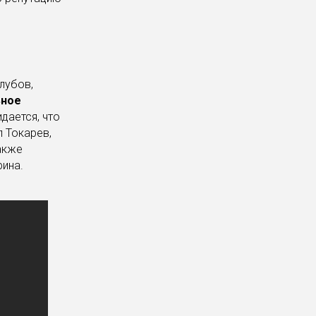
лубов,
ьное
идается, что
 Токарев,
акже
ина.