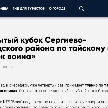
ФИША
ГИД ДЛЯ ТУРИСТОВ
О ГОРОДЕ
ытый кубок Сергиево-
ского района по тайскому 
ок воина»
7
3651
ад в очередной, уже четвертый раз, принимает
турнир по т
ок воина»
. Организатор соревнований - клуб тайского бокса
и КТБ "Воин" неоднократно показывали высокие спортивны
х соревнованиях, что позволило клубу приобрести хорошу