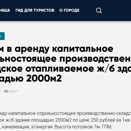
ФИША
ГИД ДЛЯ ТУРИСТОВ
О ГОРОДЕ
я
м в аренду
капитальное
льностоящее производстве
дское отапливаемое ж/б зд
адью 2000м2
0
2697
енду капитальное отдельностоящее производственно-склад
е ж/б здание площадью 2000м2 по цене 250 рублей за 1кв.
 канализация, э/энергия. Высота потолков 7м. ГПМ,