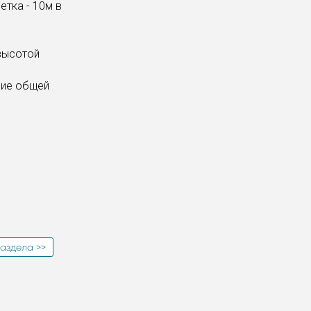
етка - 10м в
высотой
ние общей
аздела >>