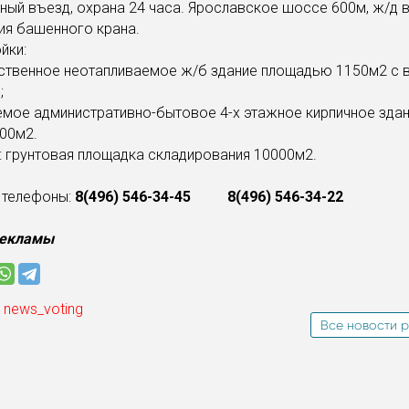
ный въезд, охрана 24 часа. Ярославское шоссе 600м, ж/д в
ия башенного крана.
йки:
дственное неотапливаемое ж/б здание площадью 1150м2 с 
;
емое административно-бытовое 4-х этажное кирпичное зда
00м2.
 грунтовая площадка складирования 10000м2.
. телефоны:
8(496) 546-34-45 8(496) 546-34-22
рекламы
 news_voting
Все новости р