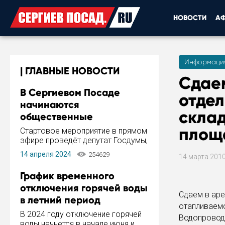
НОВОСТИ
А
Информаци
ГЛАВНЫЕ НОВОСТИ
Сдае
В Сергиевом Посаде
отде
начинаются
скла
общественные
обсуждения Стратегии
площ
Стартовое мероприятие в прямом
развития города
эфире проведёт депутат Госдумы,
инициатор и автор Концепции
14 апреля 2024
254629
14 марта 201
развития Сергиева Посада и
Стратегии ее реализации Сергей
График временного
Пахомов.
отключения горячей воды
Сдаем в ар
в летний период
отапливаемо
В 2024 году отключение горячей
Водопровод,
воды начнется в начале июня и