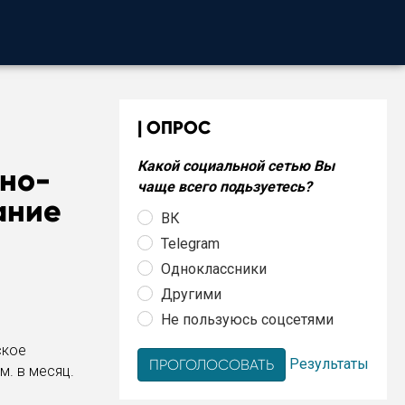
ОПРОС
Какой социальной сетью Вы
нно-
чаще всего подьзуетесь?
ание
ВК
Telegram
Одноклассники
Другими
Не пользуюсь соцсетями
ское
Результаты
м. в месяц.