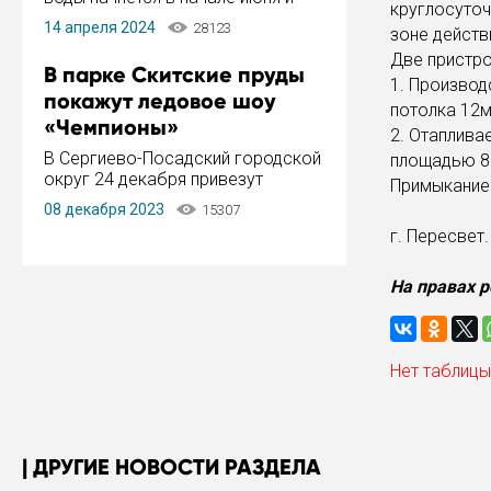
круглосуточ
завершится в конце августа.
14 апреля 2024
28123
зоне действ
Период отключения составит не
более 14 дней.
Две пристро
В парке Скитские пруды
1. Произво
покажут ледовое шоу
потолка 12м
«Чемпионы»
2. Отаплива
В Сергиево-Посадский городской
площадью 8
округ 24 декабря привезут
Примыкание:
ледовый тур «Чемпионы»
08 декабря 2023
15307
заслуженного мастера спорта,
г. Пересвет
чемпиона мира и Европы,
серебряного призера зимних
Олимпийских игр Ильи Авербуха.
На правах 
Как сообщает администрация ...
Нет таблицы
ДРУГИЕ НОВОСТИ РАЗДЕЛА