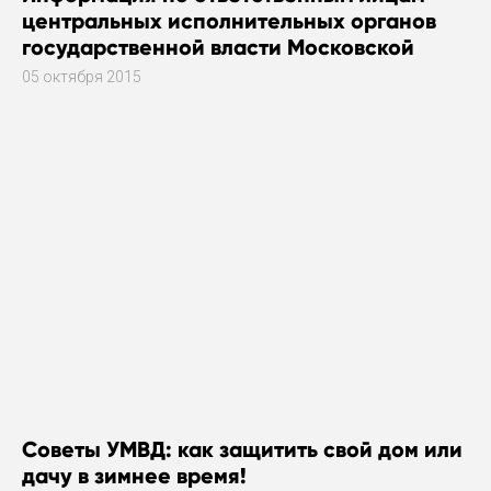
центральных исполнительных органов
государственной власти Московской
области за работу в общественных
05 октября 2015
приемных исполнительных органов
государственной власти Московской
области
Советы УМВД: как защитить свой дом или
дачу в зимнее время!