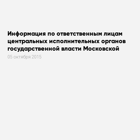
Информация по ответственным лицам
центральных исполнительных органов
государственной власти Московской
области за работу в общественных
05 октября 2015
приемных исполнительных органов
государственной власти Московской
области