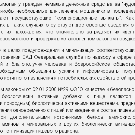
вымогая у граждан немалые денежные средства за "чудо
, якобы необходимые для лечения, мошенники в последне
ют несуществующие "компенсационные выплаты". Как
их в таких случаях отсутствуют достоверные сведения о 
е их нахождения, что значительно затрудняет их иден
невозможности проверки в установленном законом порядке
зи в целях предупреждения и минимизации соответствующи
странении БАД Федеральная служба по надзору в сфере 
ей и благополучия человека и Всероссийское обществ
обходимым объединить усилия и информировать поку
о истинного назначения и потребительских свойств этой пр
м законом от 02.01.2000 №29 ФЗ "О качестве и безопасно
" биологически активные добавки к пище являются 
ми природным) биологически активными веществами, предн
ления одновременно с пищей или введения в состав пищевы
ся дополнительными источниками белков, аминокисл
итаминов и минеральных и других биологически активны
ют оптимизации пищевого рациона.