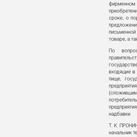
фирменном
приобретени
сроке, о по
предложени
письменно
товаре, а т
По вопрос
правитель
государств
входящие в 
пище, госу
предприят
(сложивши
потребител
предприяти
надбавки.
Т. К. ПРОНИ
начальник т