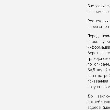
Биологическ
не применяю
Реализация
через аптеч
Перед при
проконсуль
информации,
берет на с
гражданско-
по описанн
БАД недейст
прав потре
призванна
покупателям
До заключ
потребител
адресе (ме