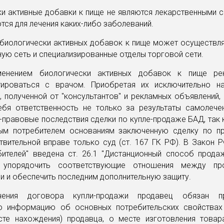
и активные добавки к пище не являются лекарственными 
тся для лечения каких-либо заболеваний.
 биологически активных добавок к пище может осуществля
ную сеть и специализированные отделы торговой сети.
менением биологически активных добавок к пище рек
тироваться с врачом. Приобретая их исключительно н
 полученной от "консультантов" и рекламных объявлений,
ебя ответственность не только за результаты самолечен
правовые последствия сделки по купле-продаже БАД, так 
ым потребителем основаниям заключенную сделку по п
вительной вправе только суд (ст. 167 ГК РФ). В Закон 
бителей" введена ст. 26.1 "Дистанционный способ продаж
я упорядочить соответствующие отношения между пр
и и обеспечить последним дополнительную защиту.
ения договора купли-продажи продавец обязан пр
ю информацию об основных потребительских свойствах
сте нахождения) продавца, о месте изготовления товар