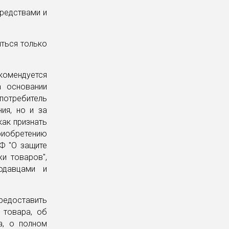
средствами и
ться только
омендуется
а основании
 потребитель
ия, но и за
как признать
риобретению
РФ "О защите
и товаров",
одавцами и
едоставить
 товара, об
а, о полном