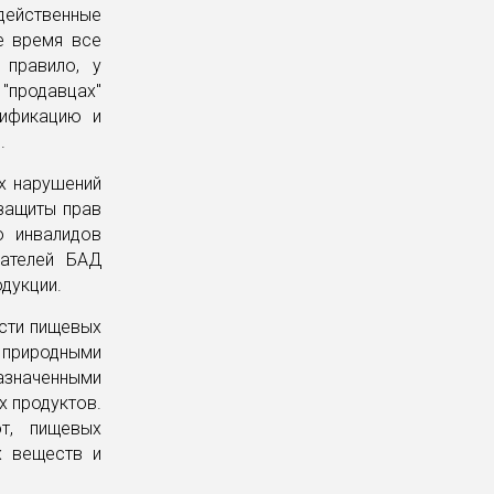
действенные
е время все
 правило, у
"продавцах"
тификацию и
.
х нарушений
защиты прав
о инвалидов
пателей БАД
одукции.
сти пищевых
природными
азначенными
х продуктов.
от, пищевых
х веществ и