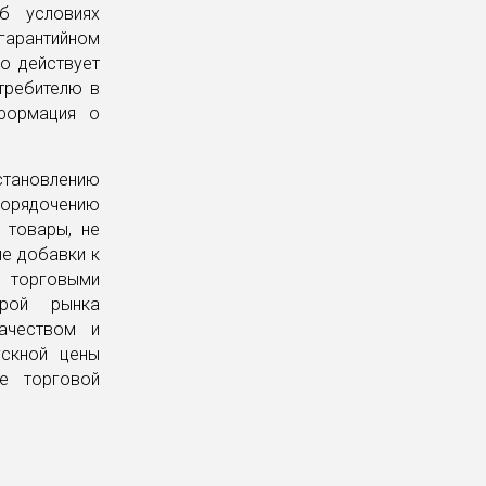
б условиях
 гарантийном
го действует
требителю в
формация о
тановлению
орядочению
 товары, не
ые добавки к
и торговыми
урой рынка
ачеством и
ускной цены
же торговой