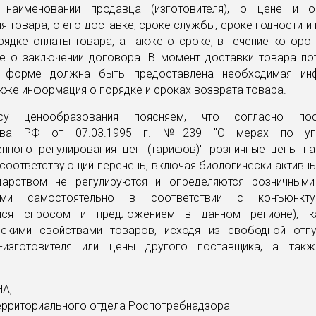
 наименовании продавца (изготовителя), о цене и о
я товара, о его доставке, сроке службы, сроке годности и
рядке оплаты товара, а также о сроке, в течение которо
е о заключении договора. В момент доставки товара по
й форме должна быть предоставлена необходимая ин
акже информация о порядке и сроках возврата товара.
у ценообразования поясняем, что согласно пос
ства РФ от 07.03.1995 г. №239 "О мерах по уп
енного регулирования цен (тарифов)" розничные цены на
соответствующий перечень, включая биологически активн
дарством не регулируются и определяются розничным
иями самостоятельно в соответствии с конъюнкт
мся спросом и предложением в данном регионе), к
ьскими свойствами товаров, исходя из свободной отп
я-изготовителя или цены другого поставщика, а так
НА,
ерриториального отдела Роспотребнадзора