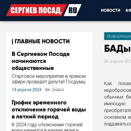
НОВОСТИ
А
Информаци
ГЛАВНЫЕ НОВОСТИ
БАДы
В Сергиевом Посаде
начинаются
06 апреля 20
общественные
обсуждения Стратегии
Стартовое мероприятие в прямом
развития города
эфире проведёт депутат Госдумы,
Как пока
инициатор и автор Концепции
14 апреля 2024
недобросов
254634
развития Сергиева Посада и
обычных би
Стратегии ее реализации Сергей
График временного
имеющую о
Пахомов.
отключения горячей воды
приобретат
в летний период
основном и
поддаваться
В 2024 году отключение горячей
воды начнется в начале июня и