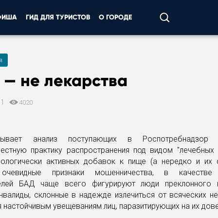
ФИША
ГИД ДЛЯ ТУРИСТОВ
О ГОРОДЕ
я
 — не лекарства
11
4020
зывает анализ поступающих в Роспотребнадзор
естную практику распространения под видом "лечебных 
ологически активных добавок к пище (а нередко и их с
чевидные признаки мошенничества, в качестве
елей БАД чаще всего фигурируют люди преклонного 
нвалиды, склонные в надежде излечиться от всяческих не
 настойчивым увещеваниям лиц, паразитирующих на их дов