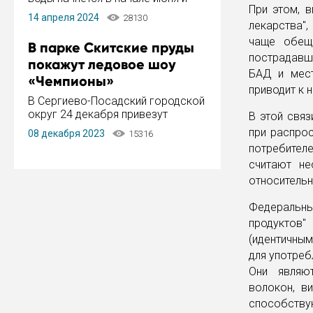
При этом, 
завершится в конце августа.
14 апреля 2024
28130
Период отключения составит не
лекарства"
более 14 дней.
чаще обеща
В парке Скитские пруды
пострадавш
покажут ледовое шоу
БАД и мест
«Чемпионы»
приводит к 
В Сергиево-Посадский городской
округ 24 декабря привезут
В этой свя
ледовый тур «Чемпионы»
при распро
08 декабря 2023
15316
заслуженного мастера спорта,
потребител
чемпиона мира и Европы,
считают не
серебряного призера зимних
Олимпийских игр Ильи Авербуха.
относительн
Как сообщает администрация ...
Федеральны
продуктов
(идентичны
для употреб
Они являют
волокон, в
способству