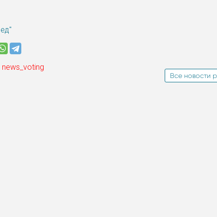
ред"
 news_voting
Все новости р