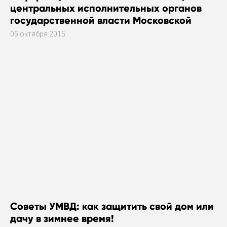
центральных исполнительных органов
государственной власти Московской
области за работу в общественных
05 октября 2015
приемных исполнительных органов
государственной власти Московской
области
Советы УМВД: как защитить свой дом или
дачу в зимнее время!