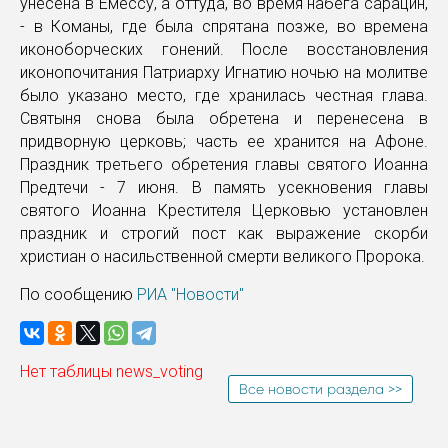
унесена в Емессу, а оттуда, во время набега сарацин,
- в Команы, где была спрятана позже, во времена
иконоборческих гонений. После восстановления
иконопочитания Патриарху Игнатию ночью на молитве
было указано место, где хранилась честная глава.
Святыня снова была обретена и перенесена в
придворную церковь; часть ее хранится на Афоне.
Праздник третьего обретения главы святого Иоанна
Предтечи - 7 июня. В память усекновения главы
святого Иоанна Крестителя Церковью установлен
праздник и строгий пост как выражение скорби
христиан о насильственной смерти великого Пророка.
По сообщению
РИА "Новости"
Нет таблицы news_voting
Все новости раздела >>