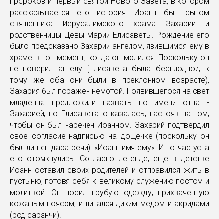
пророков и первый святой Нового Завета, в котором
рассказывается его история. Иоанн был сыном
священника Иерусалимского храма Захарии и
родственницы Девы Марии Елисаветы. Рождение его
было предсказано Захарии ангелом, явившимся ему в
храме в тот момент, когда он молился. Поскольку он
не поверил ангелу (Елисавета была бесплодной, к
тому же оба они были в преклонном возрасте),
Захария был поражен немотой. Появившегося на свет
младенца предложили назвать по имени отца -
Захарией, но Елисавета отказалась, настояв на том,
чтобы он был наречен Иоанном. Захарий подтвердил
свое согласие надписью на дощечке (поскольку он
был лишен дара речи): «Иоанн имя ему». И тотчас уста
его отомкнулись. Согласно легенде, еще в детстве
Иоанн оставил своих родителей и отправился жить в
пустыню, готовя себя к великому служению постом и
молитвой. Он носил грубую одежду, прихваченную
кожаным поясом, и питался диким медом и акридами
(род саранчи).