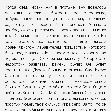
Когда юный Иоанн жил в пустыне, ему довелось
однажды пережить божественное откровение,
побуждающее проповедовать доктрину крещения
ради отпущения грехов. Сила проповеди Иоанна о
необходимости раскаяния в грехах заставила многих
людей принять крещение непосредственно от него. Но
когда некоторые задавали вопрос, не является ли сам
Иоанн Христом Избавителем, пришествие которого
было предсказано, «Иоанн всем отвечал: я крещу вас
водою, но идет Сильнейший меня, у Которого я
недостоин развязать ремень обуви; Он будет
крестить вас Духом Святым и огнем». Сам Иисус
Христос крестился у него, и крещение его
сопровождалось чудесными явлениями - схождением
Святого Духа в виде голубя и голосом Бога Отца с
неба: «Сей есть Сын Мой возлюбленный...». Иоанн
Предтеча безбоязненно и строго обличал пороки как
простых людей, так и сильных мира сего. За то, что он
осмелился публично упрекнуть царя Ирода Антипу