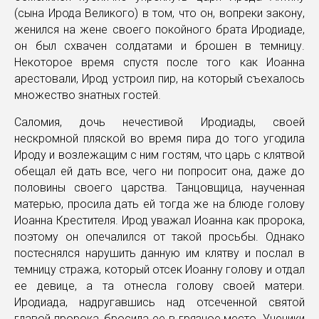
(сына Ирода Великого) в том, что он, вопреки закону,
женился на жене своего покойного брата Иродиаде,
он был схвачен солдатами и брошен в темницу.
Некоторое время спустя после того как Иоанна
арестовали, Ирод устроил пир, на который съехалось
множество знатных гостей.
Саломия, дочь нечестивой Иродиады, своей
нескромной пляской во время пира до того угодила
Ироду и возлежащим с ним гостям, что царь с клятвой
обещал ей дать все, чего ни попросит она, даже до
половины своего царства. Танцовщица, наученная
матерью, просила дать ей тогда же на блюде голову
Иоанна Крестителя. Ирод уважал Иоанна как пророка,
поэтому он опечалился от такой просьбы. Однако
постеснялся нарушить данную им клятву и послал в
темницу стража, который отсек Иоанну голову и отдал
ее девице, а та отнесла голову своей матери.
Иродиада, надругавшись над отсеченной святой
главой пророка, бросила ее в грязное место. Ученики