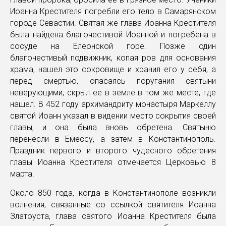
Иоанна Крестителя погребли его тело в Самарянском
городе Севастии. Святая же глава Иоанна Крестителя
была найдена благочестивой Иоанной и погребена в
сосуде на Елеонской горе. Позже один
благочестивый подвижник, копая ров для основания
храма, нашел это сокровище и хранил его у себя, а
перед смертью, опасаясь поругания святыни
неверующими, скрыл ее в земле в том же месте, где
нашел. В 452 году архимандриту монастыря Маркеллу
святой Иоанн указал в видении место сокрытия своей
главы, и она была вновь обретена. Святыню
перенесли в Емессу, а затем в Константинополь.
Праздник первого и второго чудесного обретения
главы Иоанна Крестителя отмечается Церковью 8
марта.
Около 850 года, когда в Константинополе возникли
волнения, связанные со ссылкой святителя Иоанна
Златоуста, глава святого Иоанна Крестителя была