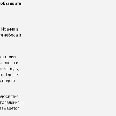
тобы явить
т Иоанна в
ся небеса и
 в воду».
ческого и
о из воды,
а. Где нет
ак водою
одосвятие;
огоявления —
называется