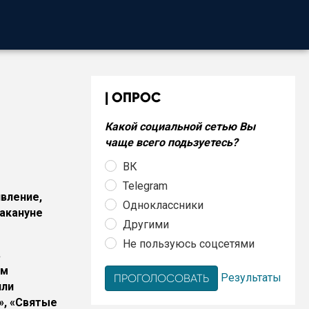
ОПРОС
Какой социальной сетью Вы
чаще всего подьзуетесь?
ВК
Telegram
вление,
Одноклассники
Накануне
Другими
Не пользуюсь соцсетями
в
ам
Результаты
или
», «Святые