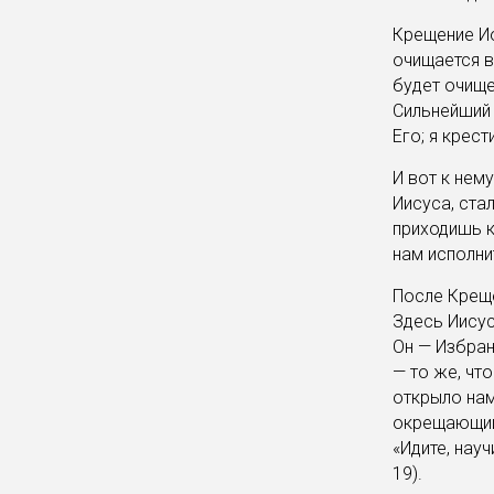
Крещение Ио
очищается в
будет очище
Сильнейший 
Его; я крест
И вот к нем
Иисуса, ста
приходишь к
нам исполнит
После Креще
Здесь Иисус
Он — Избран
— то же, чт
открыло нам
окрещающийс
«Идите, науч
19).