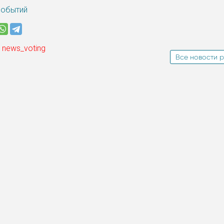
событий
 news_voting
Все новости р