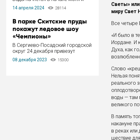
Светы» или
завершится в конце августа.
14 апреля 2024
28114
Период отключения составит не
миру Свет 
более 14 дней.
В парке Скитские пруды
Все четыре 
покажут ледовое шоу
«И было в т
«Чемпионы»
Иордане. И 
В Сергиево-Посадский городской
Духа, как г
округ 24 декабря привезут
возлюбленны
ледовый тур «Чемпионы»
08 декабря 2023
15300
заслуженного мастера спорта,
Слово «крещ
чемпиона мира и Европы,
серебряного призера зимних
Нельзя поня
Олимпийских игр Ильи Авербуха.
реального з
Как сообщает администрация ...
оплодотворе
воды — там 
великого по
В память то
накануне пр
в реках или
шествие дл