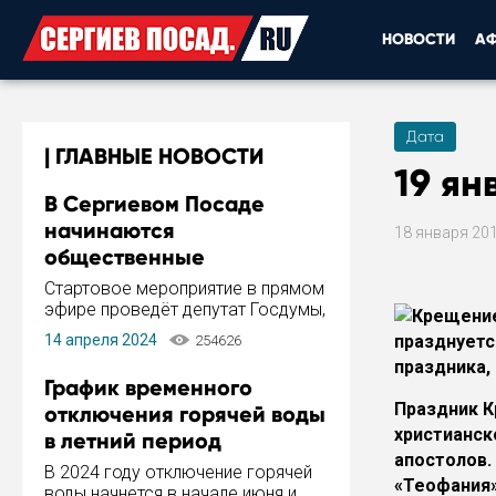
НОВОСТИ
А
Дата
ГЛАВНЫЕ НОВОСТИ
19 ян
В Сергиевом Посаде
начинаются
18 января 20
общественные
обсуждения Стратегии
Стартовое мероприятие в прямом
развития города
эфире проведёт депутат Госдумы,
инициатор и автор Концепции
14 апреля 2024
празднуетс
254626
развития Сергиева Посада и
праздника, 
Стратегии ее реализации Сергей
График временного
Пахомов.
Праздник К
отключения горячей воды
христианск
в летний период
апостолов.
В 2024 году отключение горячей
«Теофания»
воды начнется в начале июня и