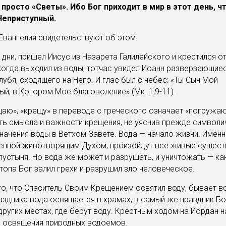
 просто «Светы». Ибо Бог приходит в мир в этот день, ч
Неприступный.
Евангелия свидетельствуют об этом.
е дни, пришел Иисус из Назарета Галилейского и крестился о
когда выходил из воды, тотчас увидел Иоанн разверзающие
олубя, сходящего на Него. И глас был с небес: «Ты Сын Мой
й, в Котором Мое благоволение» (Мк. 1,9-11).
аю», «крещу» в переводе с греческого означает «погружаю
ть смысла и важности крещения, не уяснив прежде символи
начения воды в Ветхом Завете. Вода — начало жизни. Именн
нной животворящим Духом, произойдут все живые существ
пустыня. Но вода же может и разрушать, и уничтожать — к
топа Бог залил грехи и разрушил зло человеческое.
го, что Спаситель Своим Крещением освятил воду, бывает в
аздника вода освящается в храмах, в самый же праздник Б
 других местах, где берут воду. Крестным ходом на Иордан 
я освящения природных водоемов.