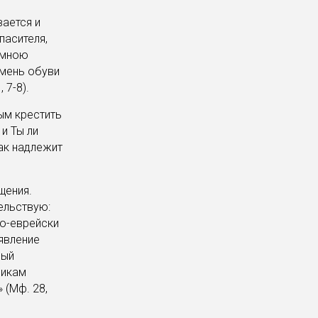
ается и
пасителя,
 мною
емень обуви
 7-8).
ным крестить
и Ты ли
так надлежит
щения.
тельствую:
по-еврейски
оявление
дый
никам
 (Мф. 28,