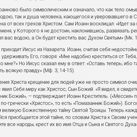
анново было символическим и означало, что как тело омыв
одою, так и душа человека, кающегося и уверовавшего в С
на от всех грехов Христом. Сам Иоанн восклицал: «Идет за
меня, у Которого я не достоин, наклонившись, развязать р
ил вас водою, а Он будет крестить вас Духом Святым» (Мк. 1,
у приходит Иисус из Назарета. Иоанн, считая себя недостой
л удерживать Его, говоря: «Мне надобно креститься от Тебя, 
о мне?» Но Иисус сказал ему в ответ: «Оставь теперь; ибо 
ь всякую правду» (Мф. 3, 14-15).
ния Христа крещение для людей уже не просто символ очи
 явил Себя миру как Христос, Сын Божий. «Я видел, я свиде
ник Божий», — подтверждает Иоанн Креститель. («Мессия» 
о по-гречески «Христос», то есть «Помазанник Божий»). Бог
 великую Божественную тайну Святой Троицы. Теперь каж
я приобщается этой тайне, по словам Христа к Своим уче
ите все народы, крест их во имя Отца и Сына и Святого Духа»