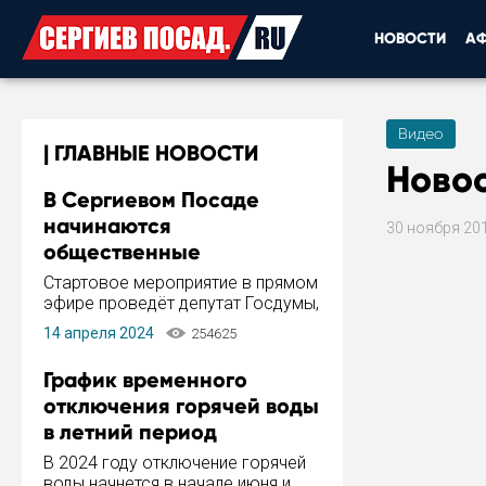
НОВОСТИ
А
Видео
ГЛАВНЫЕ НОВОСТИ
Новос
В Сергиевом Посаде
начинаются
30 ноября 20
общественные
обсуждения Стратегии
Стартовое мероприятие в прямом
развития города
эфире проведёт депутат Госдумы,
инициатор и автор Концепции
14 апреля 2024
254625
развития Сергиева Посада и
Стратегии ее реализации Сергей
График временного
Пахомов.
отключения горячей воды
в летний период
В 2024 году отключение горячей
воды начнется в начале июня и