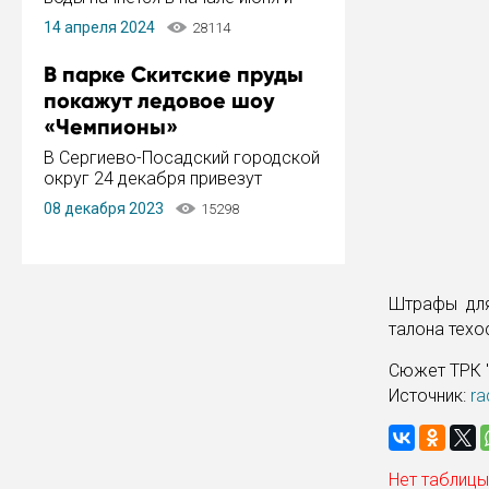
завершится в конце августа.
14 апреля 2024
28114
Период отключения составит не
более 14 дней.
В парке Скитские пруды
покажут ледовое шоу
«Чемпионы»
В Сергиево-Посадский городской
округ 24 декабря привезут
ледовый тур «Чемпионы»
08 декабря 2023
15298
заслуженного мастера спорта,
чемпиона мира и Европы,
серебряного призера зимних
Олимпийских игр Ильи Авербуха.
Как сообщает администрация ...
Штрафы для
талона техо
Сюжет ТРК "
Источник:
ra
Нет таблицы