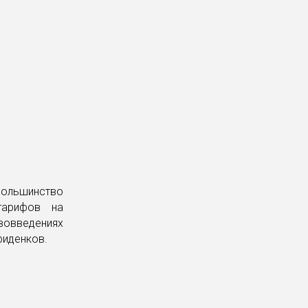
ольшинство
тарифов на
вовведениях
риденков.