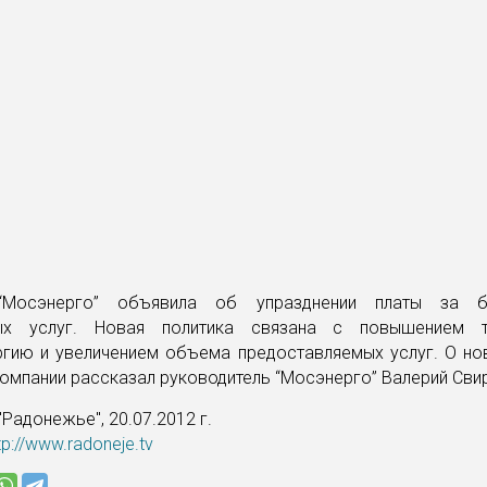
“Мосэнерго” объявила об упразднении платы за б
ых услуг. Новая политика связана с повышением 
ргию и увеличением объема предоставляемых услуг. О но
омпании рассказал руководитель “Мосэнерго” Валерий Сви
Радонежье", 20.07.2012 г.
tp://www.radoneje.tv