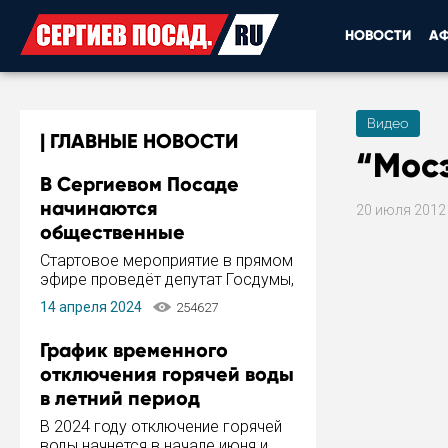
НОВОСТИ
А
Видео
ГЛАВНЫЕ НОВОСТИ
“Мос
В Сергиевом Посаде
начинаются
20 июля 201
общественные
обсуждения Стратегии
Стартовое мероприятие в прямом
развития города
эфире проведёт депутат Госдумы,
инициатор и автор Концепции
14 апреля 2024
254627
развития Сергиева Посада и
Стратегии ее реализации Сергей
График временного
Пахомов.
отключения горячей воды
в летний период
В 2024 году отключение горячей
воды начнется в начале июня и