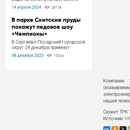
завершится в конце августа.
14 апреля 2024
28118
Период отключения составит не
более 14 дней.
В парке Скитские пруды
покажут ледовое шоу
«Чемпионы»
В Сергиево-Посадский городской
округ 24 декабря привезут
ледовый тур «Чемпионы»
08 декабря 2023
15304
заслуженного мастера спорта,
чемпиона мира и Европы,
серебряного призера зимних
Олимпийских игр Ильи Авербуха.
Как сообщает администрация ...
Компания 
оказываем
электроэне
нашей телек
Сюжет ТРК "
Источник:
ht