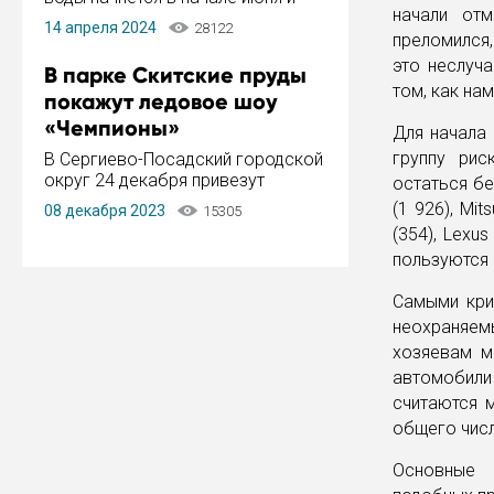
начали отм
завершится в конце августа.
14 апреля 2024
28122
Период отключения составит не
преломился,
более 14 дней.
это неслуч
В парке Скитские пруды
том, как на
покажут ледовое шоу
«Чемпионы»
Для начала 
группу рис
В Сергиево-Посадский городской
округ 24 декабря привезут
остаться бе
ледовый тур «Чемпионы»
(1 926), Mit
08 декабря 2023
15305
заслуженного мастера спорта,
(354), Lexu
чемпиона мира и Европы,
пользуются 
серебряного призера зимних
Олимпийских игр Ильи Авербуха.
Самыми кри
Как сообщает администрация ...
неохраняем
хозяевам м
автомобили
считаются м
общего числ
Основные 