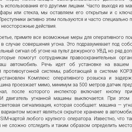
ь использования его другими лицами. Часто выходя из ма
 фары или стекла, мы оставляем его открытым и с ключ
Преступники активно этим пользуются и часто специально
е неосторожные действия.
третье, примите все возможные меры для оперативного п
 в случае совершения угона. Это подразумевает под собо
льный сигнал об угоне на пульт дежурного УВД, но ряд до
которые помогут сотрудникам правоохранительных орга
ваш автомобиль. Речь идет об установке на вашем 
й противоугонной системы, работающей в системе КОРЗ
становлен Комплекс оперативного розыска и задерж
ашина проезжает мимо, минимум за 500 метров датчик пре
нал, после которого инспектор включает кнопку при
 И двигатель угнанной машины выключается. При этом
световая сигнализация, которая сообщает: машина — угн
вариантом может являться скрытое хранение в автомоби
SIM-картой любого крупного оператора. Известно, что т
и не сложно отследить и таким образом определить мест