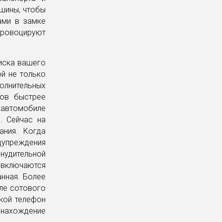
шины, чтобы
ами в замке
 провоцируют
оиска вашего
й не только
полнительных
нов быстрее
автомобиле
. Сейчас на
ания. Когда
дупреждения
нудительной
 включаются
анная. Более
ле сотового
акой телефон
онахождение