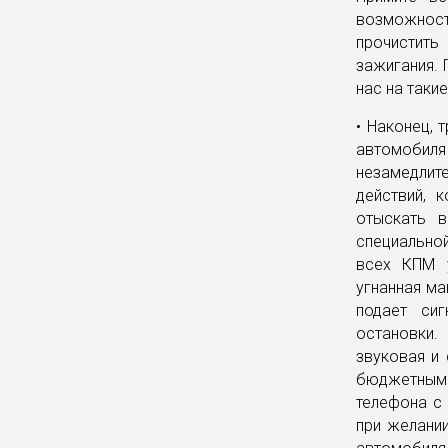
возможност
прочистить
зажигания. 
нас на таки
• Наконец, 
автомобиля
незамедлите
действий, 
отыскать 
специально
всех КПМ у
угнанная м
подает сиг
остановки.
звуковая и 
бюджетным 
телефона с 
при желани