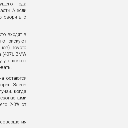
кущего года
асти. А если
оговорить о
сто входят в
его рискуют
нов), Toyota
en (407), BMW
 у угонщиков
овать.
на остаются
воры. Здесь
учаи, когда
безопасными
сего 2-3% от
совершения