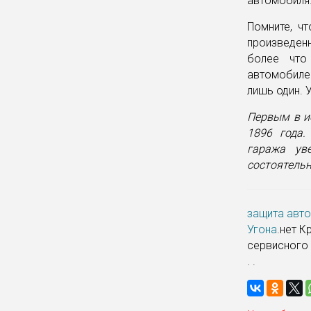
автомобиля
Помните, ч
произведен
более что
автомобиле
лишь один. 
Первым в и
1896 года.
гаража ув
состоятельн
защита авто
Угона
.нет 
сервисного 
. .