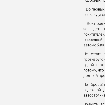
подобных пр
• Во-первых
попытку уго
• Во-вторы
завладеть 
похитителе
очередной 
автомобиля 
Не стоит п
противоуго
одной краж
потому, что
долго. А вр
Не бросайт
надежной д
автостоянка
Примите в