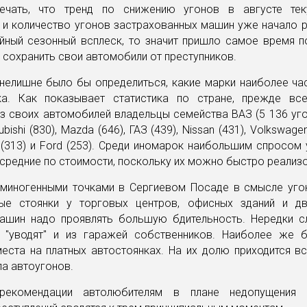
ечать, что тренд по снижению угонов в августе те
 и количество угонов застрахованных машин уже начало р
айный сезонный всплеск, то значит пришло самое время п
м сохранить свои автомобили от преступников.
нелишне было бы определиться, какие марки наиболее ча
ка. Как показывает статистика по стране, прежде вс
з своих автомобилей владельцы семейства ВАЗ (5 136 уго
subishi (830), Mazda (646), ГАЗ (439), Nissan (431), Volkswag
s (313) и Ford (253). Среди иномарок наибольшим спросом
средние по стоимости, поскольку их можно быстро реализ
миногенными точками в Сергиевом Посаде в смысле уго
ые стоянки у торговых центров, офисных зданий и д
ашин надо проявлять большую бдительность. Нередки сл
 "уводят" и из гаражей собственников. Наиболее же 
еста на платных автостоянках. На их долю приходится в
а автоугонов.
рекомендации автолюбителям в плане недопущения 