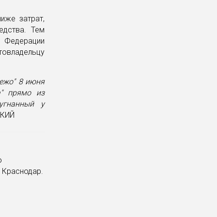
иже затрат,
едства. Тем
 Федерации
товладельцу
ежо" 8 июня
а" прямо из
угнанный у
ЦКИЙ
о
 Краснодар.