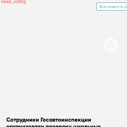
 news_voting
Все новости р
Сотрудники Госавтоинспекции
организовали проверку школьных