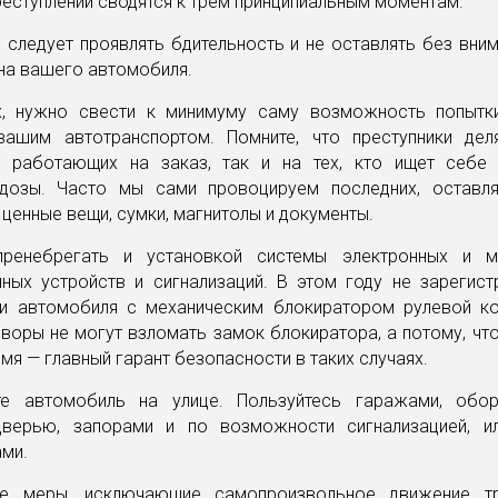
еступлений сводятся к трем принципиальным моментам.
, следует проявлять бдительность и не оставлять без вн
на вашего автомобиля.
х, нужно свести к минимуму саму возможность попытк
вашим автотранспортом. Помните, что преступники дел
й, работающих на заказ, так и на тех, кто ищет себе
дозы. Часто мы сами провоцируем последних, оставл
ценные вещи, сумки, магнитолы и документы.
ренебрегать и установкой системы электронных и м
нных устройств и сигнализаций. В этом году не зарегист
и автомобиля с механическим блокиратором рулевой ко
 воры не могут взломать замок блокиратора, а потому, чт
емя — главный гарант безопасности в таких случаях.
е автомобиль на улице. Пользуйтесь гаражами, обо
верью, запорами и по возможности сигнализацией, и
ми.
се меры, исключающие самопроизвольное движение тр