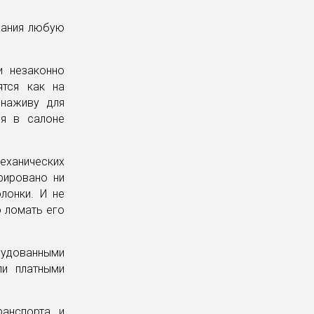
имания любую
и незаконно
ятся как на
 наживу для
яя в салоне
еханических
рировано ни
лонки. И не
о ломать его
рудованными
ли платными
анспорта и