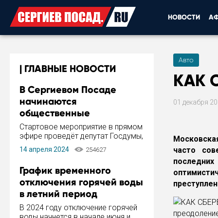
НОВОСТИ
А
Авто
ГЛАВНЫЕ НОВОСТИ
КАК 
В Сергиевом Посаде
начинаются
01 декабря 2
общественные
обсуждения Стратегии
Стартовое мероприятие в прямом
развития города
эфире проведёт депутат Госдумы,
Московска
инициатор и автор Концепции
14 апреля 2024
часто сов
254627
развития Сергиева Посада и
последних
Стратегии ее реализации Сергей
График временного
оптимист
Пахомов.
отключения горячей воды
преступлен
в летний период
В 2024 году отключение горячей
преодоление
воды начнется в начале июня и