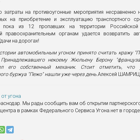
.
то затраты на противоугонные мероприятия несравненно н
ных на приобретение и эксплуатацию транспортного ср
 пока из 12 пропавших на территории Российской
й правоохранительным органам удается возвратить ав
Удачи на дорогах!
стории автомобильным угоном принято считать кражу "П
 Принадлежавшего некоему Жюльену Берону "француз
ел его собственный механик. Стоит отметить, что 
ого буржуа "Пежо" нашли уже через день.
Алексей ШАМРИ
 от угона
Краснодар. Мы рады сообщить вам об открытии партнерског
центра в рамках Федерального Сервиса Угона.нет в городе