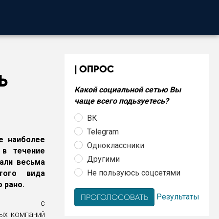
ОПРОС
Ь
Какой социальной сетью Вы
чаще всего подьзуетесь?
ВК
Telegram
е наиболее
Одноклассники
 в течение
Другими
али весьма
Не пользуюсь соцсетями
того вида
 рано.
Результаты
сте с
вых компаний