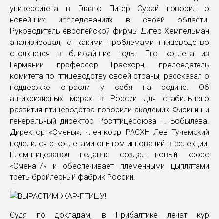
университета в Глазго Питер Сурай говорил о
новейших исследованиях в своей области.
Руководитель европейской фирмы Дитер Хемпельман
анализировал, с какими проблемами птицеводство
столкнется в ближайшие годы. Его коллега из
Германии профессор Грасхорн, председатель
комитета по птицеводству своей страны, рассказал о
поддержке отрасли у себя на родине. Об
антикризисных мерах в России для стабильного
развития птицеводства говорили академик Фисинин и
генеральный директор Росптицесоюза Г. Бобылева.
Директор «Смены», член-корр РАСХН Лев Тучемский
поделился с коллегами опытом инноваций в селекции.
Племптицезавод недавно создал новый кросс
«Смена-7» и обеспечивает племенными цыплятами
треть бройлерный фабрик России.
Судя по докладам, в Прибалтике лечат кур