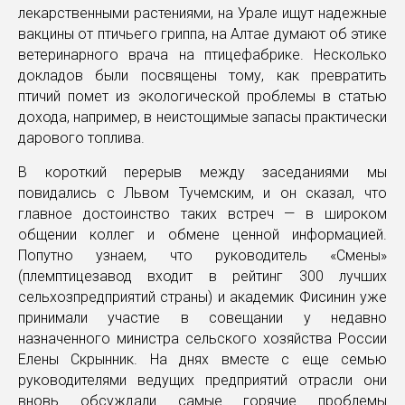
лекарственными растениями, на Урале ищут надежные
вакцины от птичьего гриппа, на Алтае думают об этике
ветеринарного врача на птицефабрике. Несколько
докладов были посвящены тому, как превратить
птичий помет из экологической проблемы в статью
дохода, например, в неистощимые запасы практически
дарового топлива.
В короткий перерыв между заседаниями мы
повидались с Львом Тучемским, и он сказал, что
главное достоинство таких встреч — в широком
общении коллег и обмене ценной информацией.
Попутно узнаем, что руководитель «Смены»
(племптицезавод входит в рейтинг 300 лучших
сельхозпредприятий страны) и академик Фисинин уже
принимали участие в совещании у недавно
назначенного министра сельского хозяйства России
Елены Скрынник. На днях вместе с еще семью
руководителями ведущих предприятий отрасли они
вновь обсуждали самые горячие проблемы