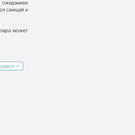
е ожиданием
ся санкций и
оллара может
аздела >>