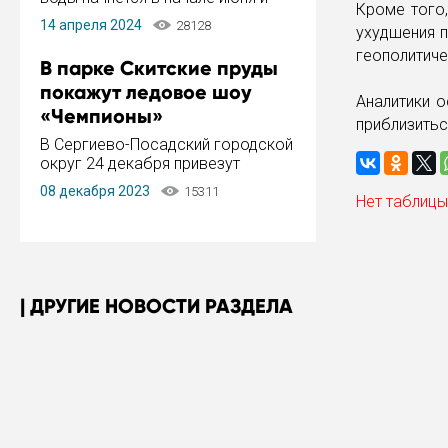
Кроме того
завершится в конце августа.
14 апреля 2024
28128
ухудшения п
Период отключения составит не
более 14 дней.
геополитиче
В парке Скитские пруды
покажут ледовое шоу
Аналитики о
«Чемпионы»
приблизитьс
В Сергиево-Посадский городской
округ 24 декабря привезут
ледовый тур «Чемпионы»
08 декабря 2023
15311
заслуженного мастера спорта,
Нет таблицы
чемпиона мира и Европы,
серебряного призера зимних
Олимпийских игр Ильи Авербуха.
Как сообщает администрация ...
ДРУГИЕ НОВОСТИ РАЗДЕЛА