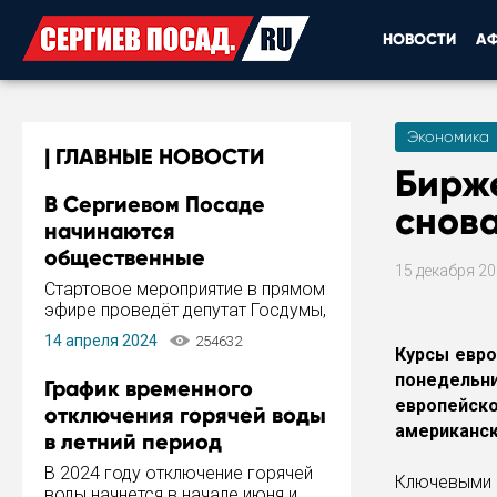
НОВОСТИ
А
Экономика
ГЛАВНЫЕ НОВОСТИ
Бирж
В Сергиевом Посаде
снов
начинаются
общественные
15 декабря 2
обсуждения Стратегии
Стартовое мероприятие в прямом
развития города
эфире проведёт депутат Госдумы,
инициатор и автор Концепции
14 апреля 2024
254632
развития Сергиева Посада и
Курсы евро
Стратегии ее реализации Сергей
понедельни
График временного
Пахомов.
европейс
отключения горячей воды
американск
в летний период
В 2024 году отключение горячей
Ключевыми 
воды начнется в начале июня и