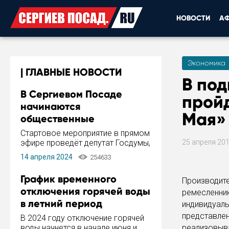
НОВОСТИ
А
Экономика
ГЛАВНЫЕ НОВОСТИ
В по
В Сергиевом Посаде
пройд
начинаются
Мая»
общественные
обсуждения Стратегии
Стартовое мероприятие в прямом
развития города
эфире проведёт депутат Госдумы,
25 апреля 20
инициатор и автор Концепции
14 апреля 2024
254633
развития Сергиева Посада и
Стратегии ее реализации Сергей
График временного
Производи
Пахомов.
отключения горячей воды
ремесленн
в летний период
индивидуал
представле
В 2024 году отключение горячей
воды начнется в начале июня и
реализовыв