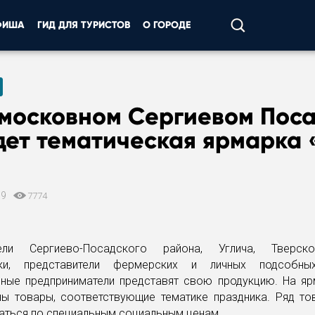
ФИША
ГИД ДЛЯ ТУРИСТОВ
О ГОРОДЕ
дмосковном Сергиевом Пос
ет тематическая ярмарка 
19
7774
тели Сергиево-Посадского района, Углича, Тверск
ики, представители фермерских и личных подсобных
ьные предприниматели представят свою продукцию. На яр
ны товары, соответствующие тематике праздника. Ряд то
аться по специальным социальным ценам.