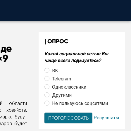
ОПРОС
аде
Какой социальной сетью Вы
«9
чаще всего подьзуетесь?
ВК
Telegram
Одноклассники
Другими
Не пользуюсь соцсетями
ой области
 хозяйств,
марке будут
Результаты
варов будет