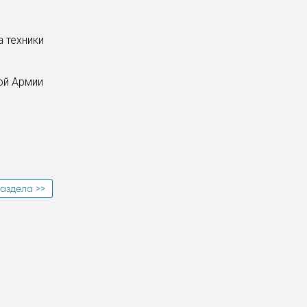
 техники
ой Армии
аздела >>