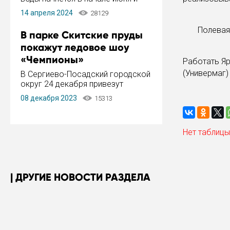
завершится в конце августа.
14 апреля 2024
28129
Период отключения составит не
более 14 дней.
Полевая
В парке Скитские пруды
покажут ледовое шоу
«Чемпионы»
Работать Яр
(Универмаг) 
В Сергиево-Посадский городской
округ 24 декабря привезут
ледовый тур «Чемпионы»
08 декабря 2023
15313
заслуженного мастера спорта,
чемпиона мира и Европы,
серебряного призера зимних
Нет таблицы
Олимпийских игр Ильи Авербуха.
Как сообщает администрация ...
ДРУГИЕ НОВОСТИ РАЗДЕЛА