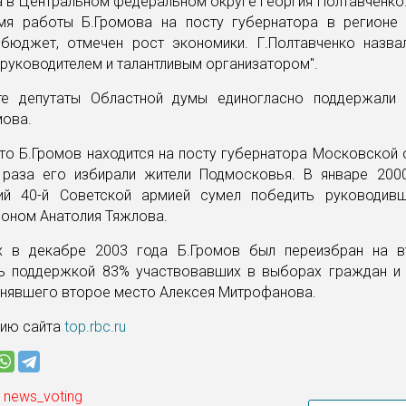
 в Центральном федеральном округе Георгия Полтавченко.
мя работы Б.Громова на посту губернатора в регионе 
 бюджет, отмечен рост экономики. Г.Полтавченко назва
руководителем и талантливым организатором".
те депутаты Областной думы единогласно поддержали 
мова.
то Б.Громов находится на посту губернатора Московской
 раза его избирали жители Подмосковья. В январе 200
й 40-й Советской армией сумел победить руководив
ионом Анатолия Тяжлова.
 в декабре 2003 года Б.Громов был переизбран на в
ь поддержкой 83% участвовавших в выборах граждан и 
анявшего второе место Алексея Митрофанова.
ию сайта
top.rbc.ru
 news_voting