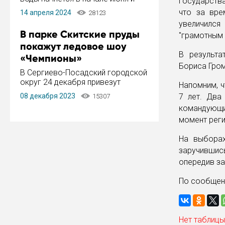
государства
завершится в конце августа.
что за вре
14 апреля 2024
28123
Период отключения составит не
увеличился
более 14 дней.
В парке Скитские пруды
"грамотным 
покажут ледовое шоу
В результа
«Чемпионы»
Бориса Гро
В Сергиево-Посадский городской
округ 24 декабря привезут
Напомним, ч
ледовый тур «Чемпионы»
08 декабря 2023
7 лет. Два
15307
заслуженного мастера спорта,
командующи
чемпиона мира и Европы,
момент рег
серебряного призера зимних
Олимпийских игр Ильи Авербуха.
На выборах
Как сообщает администрация ...
заручившис
опередив з
По сообщен
Нет таблицы