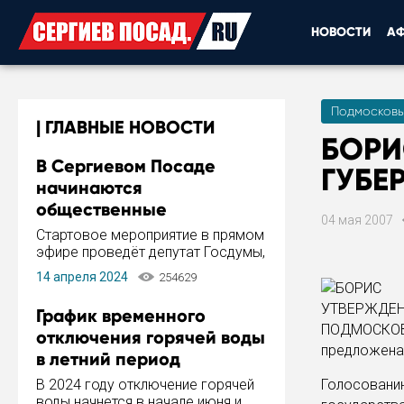
НОВОСТИ
А
Подмосковь
ГЛАВНЫЕ НОВОСТИ
БОРИ
В Сергиевом Посаде
ГУБЕ
начинаются
общественные
04 мая 2007
обсуждения Стратегии
Стартовое мероприятие в прямом
развития города
эфире проведёт депутат Госдумы,
инициатор и автор Концепции
14 апреля 2024
254629
развития Сергиева Посада и
Стратегии ее реализации Сергей
График временного
Пахомов.
отключения горячей воды
предложена
в летний период
В 2024 году отключение горячей
Голосовани
воды начнется в начале июня и