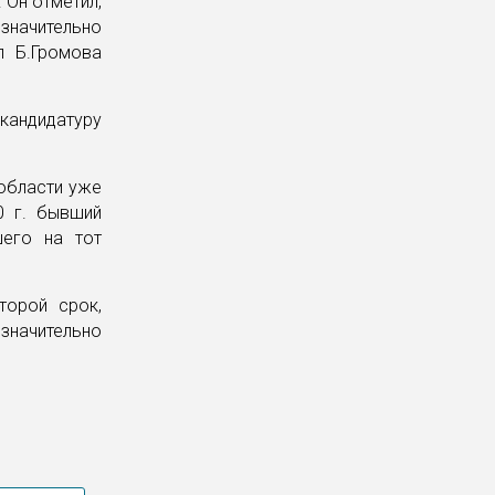
 Он отметил,
значительно
л Б.Громова
кандидатуру
 области уже
0 г. бывший
шего на тот
торой срок,
значительно