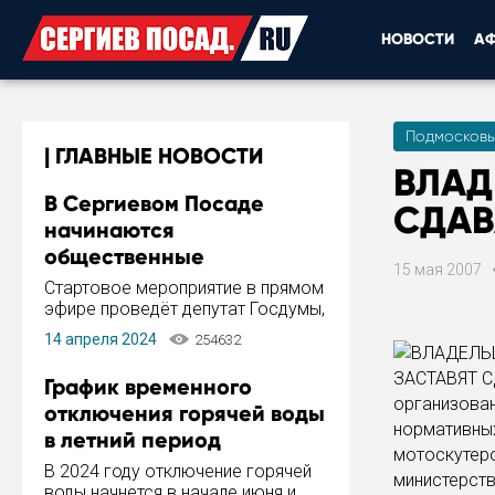
НОВОСТИ
А
Подмосковь
ГЛАВНЫЕ НОВОСТИ
ВЛАД
В Сергиевом Посаде
СДАВ
начинаются
общественные
15 мая 2007
обсуждения Стратегии
Стартовое мероприятие в прямом
развития города
эфире проведёт депутат Госдумы,
инициатор и автор Концепции
14 апреля 2024
254632
развития Сергиева Посада и
Стратегии ее реализации Сергей
График временного
Пахомов.
организова
отключения горячей воды
нормативных
в летний период
мотоскутер
В 2024 году отключение горячей
министерст
воды начнется в начале июня и