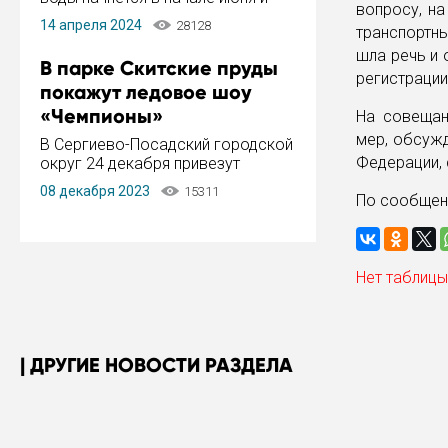
вопросу, н
завершится в конце августа.
14 апреля 2024
28128
транспортн
Период отключения составит не
более 14 дней.
шла речь и 
В парке Скитские пруды
регистрации
покажут ледовое шоу
«Чемпионы»
На совещан
мер, обсужд
В Сергиево-Посадский городской
Федерации,
округ 24 декабря привезут
ледовый тур «Чемпионы»
08 декабря 2023
15311
По сообще
заслуженного мастера спорта,
чемпиона мира и Европы,
серебряного призера зимних
Олимпийских игр Ильи Авербуха.
Как сообщает администрация ...
Нет таблицы
ДРУГИЕ НОВОСТИ РАЗДЕЛА