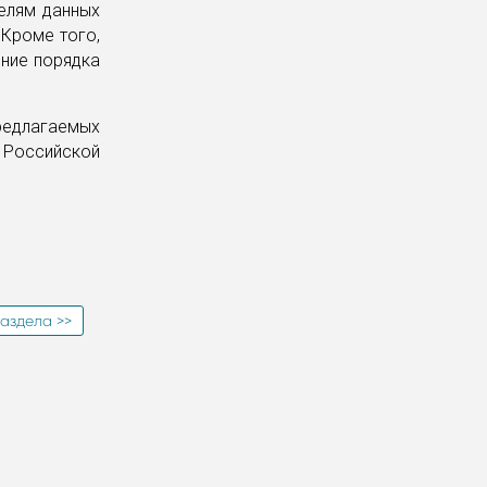
елям данных
Кроме того,
ение порядка
редлагаемых
х Российской
аздела >>