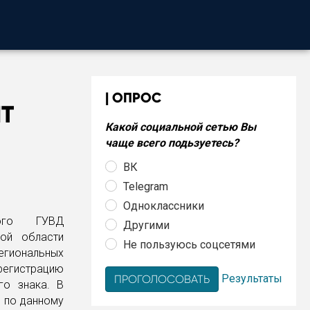
ОПРОС
Т
Какой социальной сетью Вы
чаще всего подьзуетесь?
ВК
Telegram
Одноклассники
ого ГУВД
Другими
кой области
Не пользуюсь соцсетями
егиональных
 регистрацию
Результаты
го знака. В
 по данному