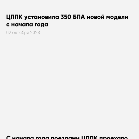
ЦППК установила 350 БПА новой модели
с начала года
02 октября 2023
С начала года поездами ЦППК проехало