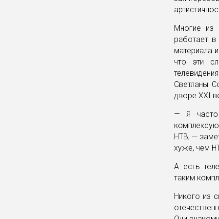
артистичнос
Многие из 
работает в
материала и
что эти сл
телевидени
Светланы Со
дворе XXI в
— Я часто
комплексуют
НТВ, — заме
хуже, чем Н
А есть тел
таким компл
Никого из с
отечественн
Они знаком