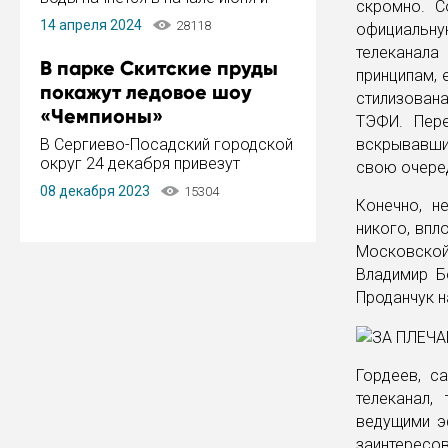
скромно. С
завершится в конце августа.
14 апреля 2024
28118
официальну
Период отключения составит не
телеканал
более 14 дней.
В парке Скитские пруды
принципам, 
покажут ледовое шоу
стилизован
«Чемпионы»
ТЭФИ. Пере
В Сергиево-Посадский городской
вскрывавши
округ 24 декабря привезут
свою очеред
ледовый тур «Чемпионы»
08 декабря 2023
15304
заслуженного мастера спорта,
Конечно, н
чемпиона мира и Европы,
никого, впл
серебряного призера зимних
Московско
Олимпийских игр Ильи Авербуха.
Владимир Б
Как сообщает администрация ...
Проданчук н
Гордеев, с
телеканал
ведущими эф
заинтерес