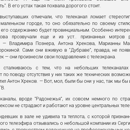
ть". В его устах такая похвала дорогого стоит.
выступавших отмечали, что телеканал ломает стереоти
 маленьком городе, то оно обязательно по своему стилю
 его содержанию будет провинциальным. Особенно интере
ова прозвучали еще и из уст.. признанных мэтров 
я — Владимира Познера, Антона Хрекова, Марианны Ма
рокиной. Сами они вживую в "Дубраве", правда, не появ
ек — они произнесли свои поздравления с телеэкрана.
 сталкиваюсь с тем, что на небольших телеканалах 
 по поводу отсутствия у них таких же технических возможн
тил Антон Хреков. — Вот, мол, были бы они у нас, так мы бы 
ТВ.
еканалы, вроде "Радонежья", их совсем немного по стра
ексом не страдают и работают на уровне центральных теле
идевших в зале не удивила та теплота, с которой призна
ого телеэфира отзывались о небольшой компании из Серг
ились с творчеством радонежцев на профессиональных кон