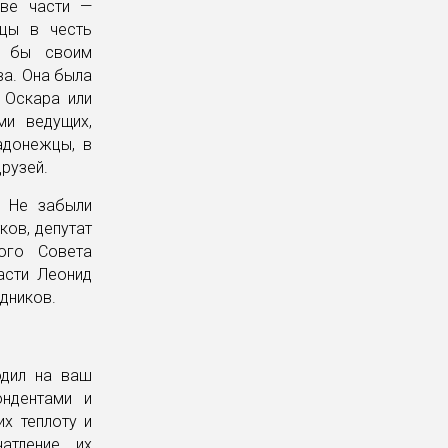
две части —
ицы в честь
и бы своим
ва. Она была
 Оскара или
ми ведущих,
адонежцы, в
друзей.
. Не забыли
ков, депутат
ого Совета
асти Леонид
дников.
одил на ваш
ндентами и
их теплоту и
атление их