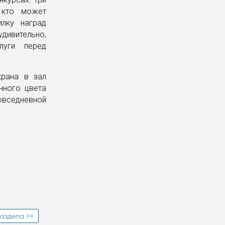
 кто может
илку наград
удивительно,
луги перед
крана в зал
нного цвета
овседневной
аздела >>