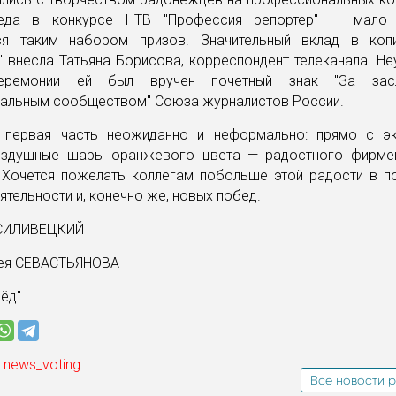
еда в конкурсе НТВ "Профессия репортер" — мало
ся таким набором призов. Значительный вклад в коп
 внесла Татьяна Борисова, корреспондент телеканала. Не
ремонии ей был вручен почетный знак "За зас
альным сообществом" Союза журналистов России.
 первая часть неожиданно и неформально: прямо с э
оздушные шары оранжевого цвета — радостного фирме
. Хочется пожелать коллегам побольше этой радости в п
ятельности и, конечно же, новых побед.
АСИЛИВЕЦКИЙ
ея СЕВАСТЬЯНОВА
рёд"
 news_voting
Все новости р