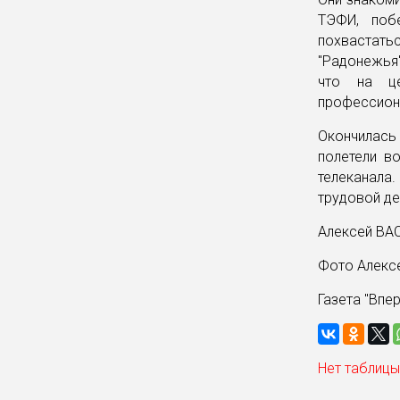
ТЭФИ, поб
похвастать
"Радонежья"
что на це
профессион
Окончилась
полетели в
телеканала
трудовой де
Алексей В
Фото Алекс
Газета "Впе
Нет таблицы