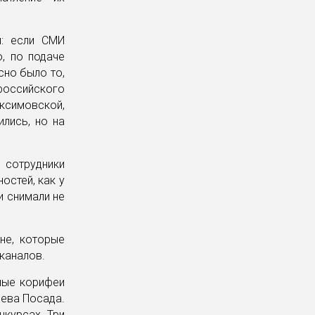
п: если СМИ
, по подаче
сно было то,
российского
ксимовской,
ились, но на
сотрудники
остей, как у
и снимали не
не, которые
каналов.
нные корифеи
иева Посада.
курсах. Три