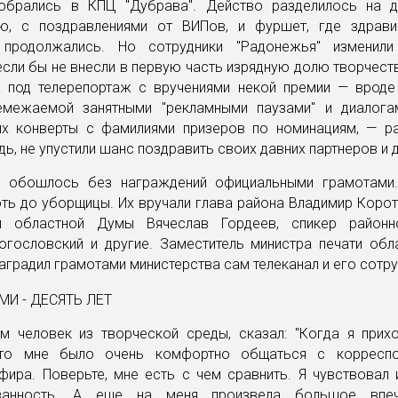
обрались в КПЦ "Дубрава". Действо разделилось на 
ю, с поздравлениями от ВИПов, и фуршет, где здрав
а продолжались. Но сотрудники "Радонежья" изменил
если бы не внесли в первую часть изрядную долю творчест
а под телерепортаж с вручениями некой премии — вроде
межаемой занятными "рекламными паузами" и диалога
х конверты с фамилиями призеров по номинациям, — р
ь, не упустили шанс поздравить своих давних партнеров и 
е обошлось без награждений официальными грамотами
оть до уборщицы. Их вручали глава района Владимир Корот
й областной Думы Вячеслав Гордеев, спикер районн
огословский и другие. Заместитель министра печати обл
аградил грамотами министерства сам телеканал и его сотру
ам человек из творческой среды, сказал: "Когда я прих
, то мне было очень комфортно общаться с корреспо
ира. Поверьте, мне есть с чем сравнить. Я чувствовал 
ованность. А еще на меня произвела большое впеч