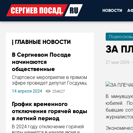
НОВОСТИ
А
Подмосковь
ГЛАВНЫЕ НОВОСТИ
ЗА П
В Сергиевом Посаде
начинаются
27 мая 2009
общественные
обсуждения Стратегии
Стартовое мероприятие в прямом
развития города
эфире проведёт депутат Госдумы,
инициатор и автор Концепции
14 апреля 2024
254627
развития Сергиева Посада и
В минувшую
Стратегии ее реализации Сергей
График временного
юбилей. По
Пахомов.
бывшие сот
отключения горячей воды
журналистов
в летний период
В 2024 году отключение горячей
Экономичес
воды начнется в начале июня и