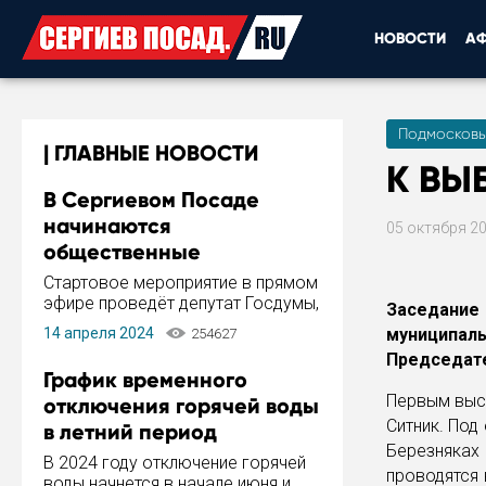
НОВОСТИ
А
Подмосковь
ГЛАВНЫЕ НОВОСТИ
К ВЫ
В Сергиевом Посаде
начинаются
05 октября 2
общественные
обсуждения Стратегии
Стартовое мероприятие в прямом
развития города
эфире проведёт депутат Госдумы,
Заседани
инициатор и автор Концепции
14 апреля 2024
муниципал
254627
развития Сергиева Посада и
Председате
Стратегии ее реализации Сергей
График временного
Пахомов.
Первым выст
отключения горячей воды
Ситник. Под
в летний период
Березняках
В 2024 году отключение горячей
проводятся 
воды начнется в начале июня и