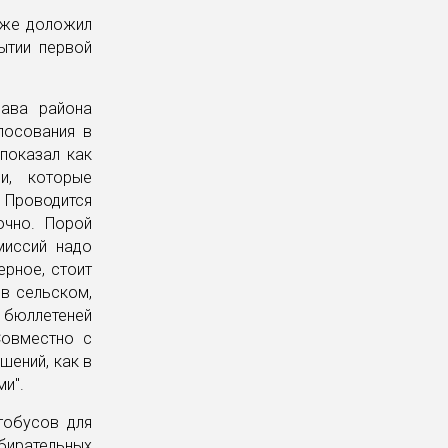
кже доложил
ытии первой
лава района
лосования в
показал как
и, которые
 Проводится
очно. Порой
миссий надо
ерное, стоит
 в сельском,
е бюллетеней
Совместно с
шений, как в
и".
тобусов для
збирательных