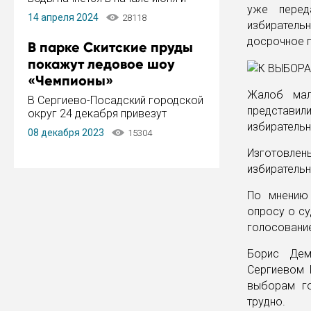
уже перед
завершится в конце августа.
14 апреля 2024
28118
Период отключения составит не
избиратель
более 14 дней.
досрочное г
В парке Скитские пруды
покажут ледовое шоу
«Чемпионы»
Жалоб мал
В Сергиево-Посадский городской
представил
округ 24 декабря привезут
ледовый тур «Чемпионы»
избирательн
08 декабря 2023
15304
заслуженного мастера спорта,
чемпиона мира и Европы,
Изготовлен
серебряного призера зимних
избирательн
Олимпийских игр Ильи Авербуха.
Как сообщает администрация ...
По мнению 
опросу о су
голосование
Борис Демч
Сергиевом 
выборам го
трудно.