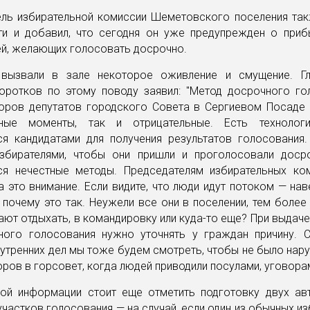
ель избирательной комиссии Шеметовского поселения та
ти и добавил, что сегодня он уже предупрежден о приб
ей, желающих голосовать досрочно.
вызвали в зале некоторое оживление и смущение. Г
оротков по этому поводу заявил: "Метод досрочного го
оров депутатов городского Совета в Сергиевом Посаде 
ьные моменты, так и отрицательные. Есть технологи
ся кандидатами для получения результатов голосования.
збирателями, чтобы они пришли и проголосовали доср
ся нечестные методы. Председателям избирательных ко
 это внимание. Если видите, что люди идут потоком — нав
 почему это так. Неужели все они в поселении, тем более
ют отдыхать, в командировку или куда-то еще? При выдач
ного голосования нужно уточнять у граждан причину. 
утренних дел мы тоже будем смотреть, чтобы не было нару
ров в горсовет, когда людей приводили посулами, уговорам
ной информации стоит еще отметить подготовку двух ав
частков голосования — на случай, если один из обычных и