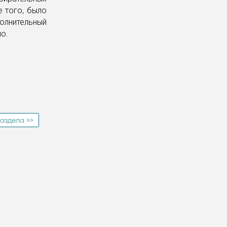
е того, было
олнительный
о.
аздела >>