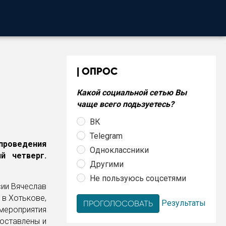
ОПРОС
Какой социальной сетью Вы
чаще всего подьзуетесь?
ВК
Telegram
роведения
Одноклассники
й четверг.
Другими
Не пользуюсь соцсетями
сии Вячеслав
 в Хотькове,
Результаты
мероприятия
составлены и