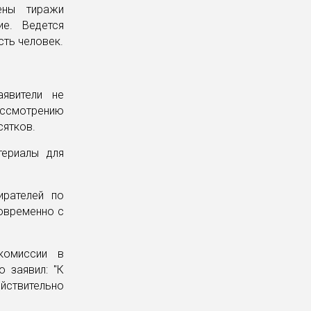
ены тиражи
ие. Ведется
сть человек.
явители не
ассмотрению
сятков.
териалы для
ирателей по
новременно с
 комиссии в
 заявил: "К
йствительно