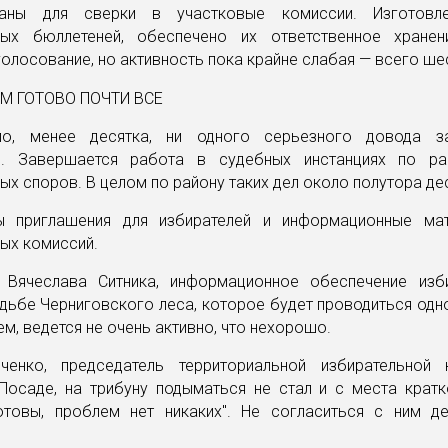
аны для сверки в участковые комиссии. Изготовл
ных бюллетеней, обеспечено их ответственное хранен
олосование, но активность пока крайне слабая — всего ше
о, менее десятка, ни одного серьезного довода за
и. Завершается работа в судебных инстанциях по р
ых споров. В целом по району таких дел около полутора де
ы приглашения для избирателей и информационные ма
ых комиссий.
Вячеслава Ситника, информационное обеспечение изб
дьбе Черниговского леса, которое будет проводиться од
м, ведется не очень активно, что нехорошо.
енко, председатель территориальной избирательной
Посаде, на трибуну подыматься не стал и с места кратко
товы, проблем нет никаких". Не согласиться с ним де