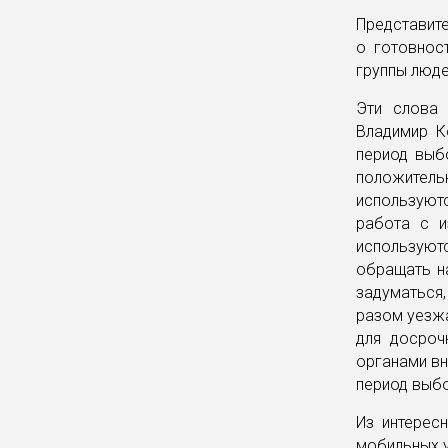
Представит
о готовнос
группы люд
Эти слова 
Владимир К
период выб
положител
используют
работа с и
используют
обращать на
задуматься,
разом уезжа
для досроч
органами вн
период выбо
Из интерес
мобильных у