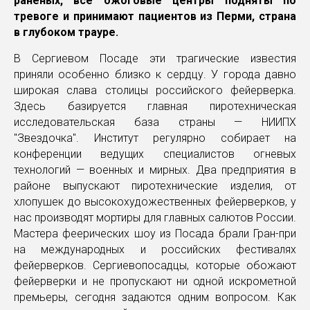
раненых, все ожоговые центры подняты по
тревоге и принимают пациентов из Перми, страна
в глубоком трауре.
В Сергиевом Посаде эти трагические известия
приняли особенно близко к сердцу. У города давно
широкая слава столицы российского фейерверка.
Здесь базируется главная пиротехническая
исследовательская база страны — НИИПХ
"Звездочка". Институт регулярно собирает на
конференции ведущих специалистов огневых
технологий — военных и мирных. Два предприятия в
районе выпускают пиротехнические изделия, от
хлопушек до высокохудожественных фейерверков, у
нас производят мортиры для главных салютов России.
Мастера феерических шоу из Посада брали Гран-при
на международных и российских фестивалях
фейерверков. Сергиевопосадцы, которые обожают
фейерверки и не пропускают ни одной искрометной
премьеры, сегодня задаются одним вопросом. Как