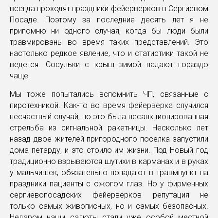
всегда проходят праздники фейерверков в Сергиевом
Посаде. Поэтому за последние десять лет я не
припомню ни одного случая, когда бы люди были
травмированы во время таких представлений. Это
настолько редкое явление, что и статистики такой не
ведется. Сосульки с крыш зимой падают гораздо
чаще.
Мы тоже попытались вспомнить ЧП, связанные с
пиротехникой. Как-то во время фейерверка случился
несчастный случай, но это была несанкционированная
стрельба из сигнальной ракетницы. Несколько лет
назад двое жителей пригородного поселка запустили
дома петарду, и это стоило им жизни. Под Новый год
традиционно взрываются шутихи в карманах и в руках
у мальчишек, обязательно попадают в травмпункт на
праздники пациенты с ожогом глаз. Но у фирменных
сергиевопосадских фейерверков репутация не
только самых живописных, но и самых безопасных.
Недаром наши салюты стали уже особой местной