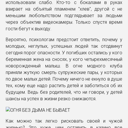
использовали слабо. Кто-то с бокалами в руках
взирает на объятый пламенем "хлев", другой с не
меньшим любопытством подглядывает за людьми
через объектив видеокамеры. Только спустя время
гости бегут к выходу.
Вероятно, психологам предстоит ответить, почему у
молодых, неглупых, успешных людей так отодвинут
сегодня порог опасности. У погибших остались у кого
беременная жена на сносях, у кого четырехмесячный
новорожденный малыш. В огне модного клуба
приняли жуткую смерть супружеские пары, у которых
по двое малых детей. Почему ничего не екнуло в душе
тех, кому еще надо растить детей и заботиться об их
будущем. Ведь без родителей, что ни говори, у детей
шансы на успех в жизни резко снижаются.
Как можно так легко рисковать своей и чужой
жизнью? Это хуже, чем оставить в казино все