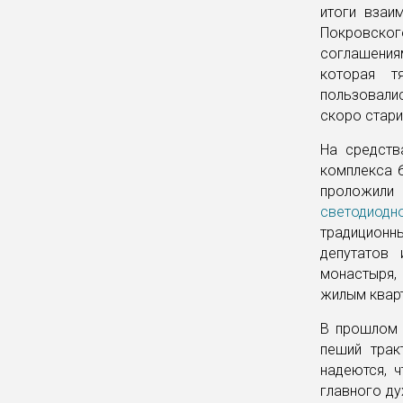
итоги взаи
Покровско
соглашения
которая т
пользовалис
скоро стари
На средств
комплекса б
проложили
светодиодн
традиционн
депутатов 
монастыря,
жилым квар
В прошлом 
пеший трак
надеются, 
главного ду