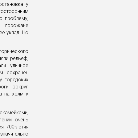
остановка у
осторонним
ю проблему,
ы горожане
ее уклад. Но
торического
няли рельеф,
ли уличное
ам сохранен
у городских
роги вокруг
а на холм к
скамейками,
лении очень
я 700-летия
 значительно