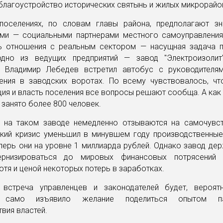
благоустройство исторических святынь и жилых микрорайо
поселениях, по словам главы района, предполагают з
ями — социальными партнерами местного самоуправления
ь отношения с реальным сектором — насущная задача п
дно из ведущих предприятий — завод "Электроизолит
я Владимир Лебедев встретил автобус с руководителя
ения в заводских воротах. По всему чувствовалось, чт
ия и власть поселения все вопросы решают сообща. А как 
 занято более 800 человек.
 на таком заводе немедленно отзываются на самочувст
кий кризис уменьшил в минувшем году производственны
еперь они на уровне 1 миллиарда рублей. Однако завод дер
ернизироваться до мировых финансовых потрясений 
хотя и ценой некоторых потерь в заработках.
встреча управленцев и законодателей будет, вероят
 само изъявило желание поделиться опытом па
вия властей.