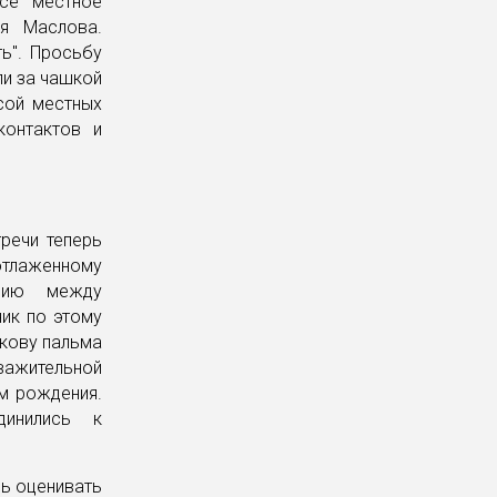
все местное
я Маслова.
ть". Просьбу
ли за чашкой
сой местных
контактов и
речи теперь
тлаженному
анию между
ник по этому
ькову пальма
уважительной
м рождения.
динились к
сь оценивать