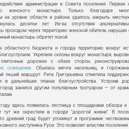
модействия администрации и Совета поселения. Первая 
го женского монастыря. Только благодаря мног
м на уровне области и района удалось закрыть местну
янулась десятки лет. Из-за отсутствия альтернатив
ь проходом через территорию женской обители, нарушая 
нный монастырь обретет покой.
а областного бюджета и города территорию вокруг ис
лагоустроили. Укрепили склоны вокруг монастыря, выров
 плиточные дорожки с обеих сторон, реконструирова
ое освещение
. Сбылась мечта насельниц, и горожан
ый пеший маршрут. Рита Григорьевна отметила поддержк
и в дальнейших планах благоустройства. Устроив до
 город занялся другим популярным тротуаром — от храм
талам.
году здесь появилась лестница с площадками обзора и 
т тут же окрестили в городе "дорогой жизни". В посе
что древний град будет упомянут в программе чествовани
ховного заступника Руси. Это позволит властям поселения