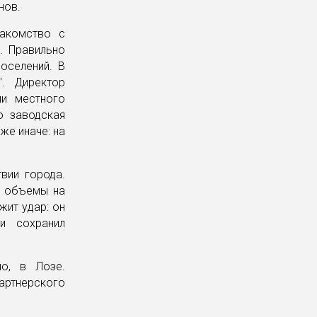
нов.
накомство с
. Правильно
оселений. В
". Директор
ми местного
о заводская
же иначе: на
вии города.
е объемы на
жит удар: он
и сохранил
но, в Лозе.
ртнерского