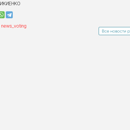
НИКИЕНКО
 news_voting
Все новости р