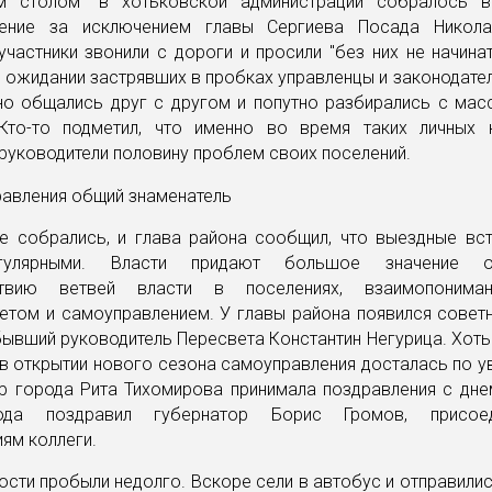
м столом" в хотьковской администрации собралось 
ление за исключением главы Сергиева Посада Никола
частники звонили с дороги и просили "без них не начина
в ожидании застрявших в пробках управленцы и законодате
но общались друг с другом и попутно разбирались с мас
Кто-то подметил, что именно во время таких личных 
уководители половину проблем своих поселений.
се собрались, и глава района сообщил, что выездные вст
гулярными. Власти придают большое значение о
ствию ветвей власти в поселениях, взаимопоним
етом и самоуправлением. У главы района появился совет
ывший руководитель Пересвета Константин Негурица. Хот
в открытии нового сезона самоуправления досталась по 
эр города Рита Тихомирова принимала поздравления с дне
ода поздравил губернатор Борис Громов, присое
ям коллеги.
ости пробыли недолго. Вскоре сели в автобус и отправили