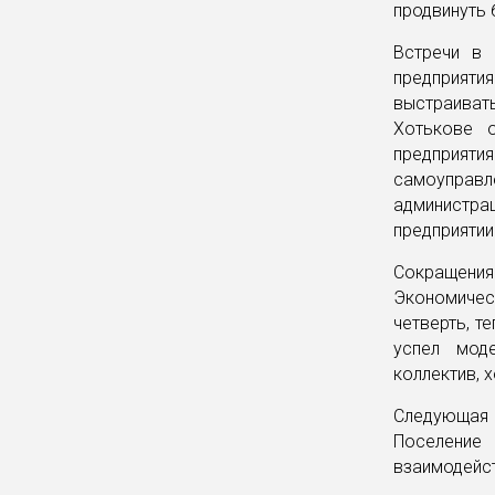
продвинуть 
Встречи в 
предприяти
выстраиват
Хотькове о
предприяти
самоуправл
администрац
предприятии
Сокращения
Экономичес
четверть, т
успел мод
коллектив, 
Следующая 
Поселение
взаимодейст