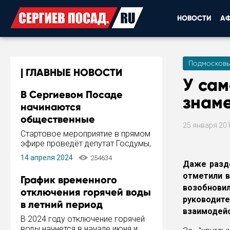
НОВОСТИ
А
Подмосковь
ГЛАВНЫЕ НОВОСТИ
У са
В Сергиевом Посаде
знам
начинаются
общественные
25 января 20
обсуждения Стратегии
Стартовое мероприятие в прямом
развития города
эфире проведёт депутат Госдумы,
инициатор и автор Концепции
14 апреля 2024
254634
развития Сергиева Посада и
Даже разд
Стратегии ее реализации Сергей
отметили в
График временного
Пахомов.
возобновил
отключения горячей воды
руководит
в летний период
взаимодейс
В 2024 году отключение горячей
воды начнется в начале июня и