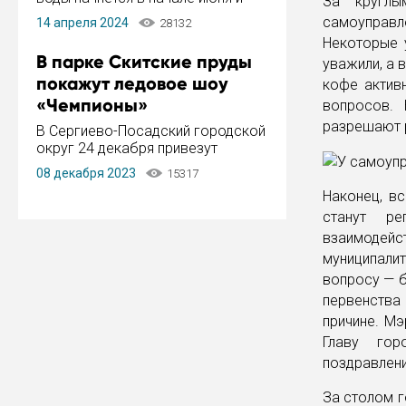
За "круглы
завершится в конце августа.
самоуправ
14 апреля 2024
28132
Период отключения составит не
Некоторые у
более 14 дней.
В парке Скитские пруды
уважили, а 
покажут ледовое шоу
кофе актив
«Чемпионы»
вопросов. 
разрешают р
В Сергиево-Посадский городской
округ 24 декабря привезут
ледовый тур «Чемпионы»
08 декабря 2023
15317
заслуженного мастера спорта,
Наконец, в
чемпиона мира и Европы,
серебряного призера зимних
станут ре
Олимпийских игр Ильи Авербуха.
взаимодей
Как сообщает администрация ...
муниципалит
вопросу — б
первенства 
причине. М
Главу гор
поздравлени
За столом г