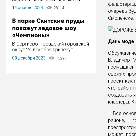
фальстарты
завершится в конце августа.
14 апреля 2024
28114
Период отключения составит не
очередь буд
более 14 дней.
Смоленске.
В парке Скитские пруды
покажут ледовое шоу
«Чемпионы»
Дань моде 
В Сергиево-Посадский городской
округ 24 декабря привезут
Обсуждени
ледовый тур «Чемпионы»
08 декабря 2023
15297
Владимир М
заслуженного мастера спорта,
чемпиона мира и Европы,
промышленно
серебряного призера зимних
свежих прое
Олимпийских игр Ильи Авербуха.
проект как 
Как сообщает администрация ...
что район 
создавать я
кластеры. К
— Все основ
районе, — 
предприяти
может посп