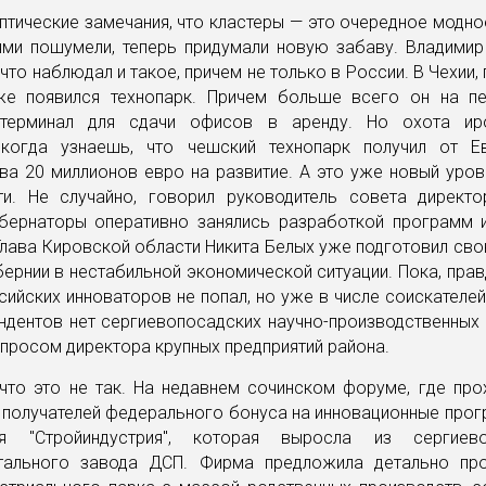
птические замечания, что кластеры — это очередное модно
ями пошумели, теперь придумали новую забаву. Владими
 что наблюдал и такое, причем не только в России. В Чехии, 
же появился технопарк. Причем больше всего он на п
 терминал для сдачи офисов в аренду. Но охота иро
 когда узнаешь, что чешский технопарк получил от Е
ва 20 миллионов евро на развитие. А это уже новый уро
и. Не случайно, говорил руководитель совета директо
бернаторы оперативно занялись разработкой программ 
Глава Кировской области Никита Белых уже подготовил св
бернии в нестабильной экономической ситуации. Пока, прав
ийских инноваторов не попал, но уже в числе соискателе
ндентов нет сергиевопосадских научно-производственных
просом директора крупных предприятий района.
 что это не так. На недавнем сочинском форуме, где про
 получателей федерального бонуса на инновационные про
я "Стройиндустрия", которая выросла из сергиево
тального завода ДСП. Фирма предложила детально пр