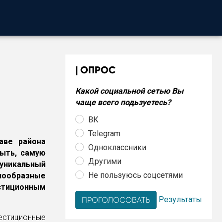
ОПРОС
Какой социальной сетью Вы
чаще всего подьзуетесь?
ВК
Telegram
аве района
Одноклассники
быть, самую
Другими
 уникальный
Не пользуюсь соцсетями
нообразные
стиционным
Результаты
естиционные