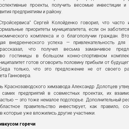
рспективные проекты, получить весомые инвестиции и
вития предприятиям и району.
Стройсервиса" Сергей Колойденко говорил, что часто 
ормальные приоритеты муниципалитета, если он заботится
номического комплекса и о благополучии граждан. Вт
ая внедренческого успеха — привлекательность для 
рассказал, что получил весьма заманчивое пред
ство гостиницы в большом конно-спортивном комплек
ниципалитет готов оговорить половину прибыли от будуще
 Беда только, что это предложение не от своего ра
ета Ганновера.
ль Краснозаводского химзавода Александр Долотцев утвер
 самих предприятий в совместных проектах, их взаим
астью — это тоже немалое подспорье. Дополнительный ре
бластное правительство инвестирует, как правило, со
в которые уже вложились другие участники.
ивкусом горечи