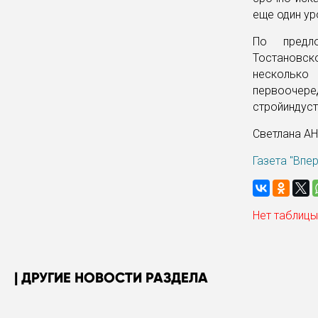
еще один ур
По предло
Тостановско
несколько
первоочере
стройиндус
Светлана А
Газета "Впе
Нет таблицы
ДРУГИЕ НОВОСТИ РАЗДЕЛА