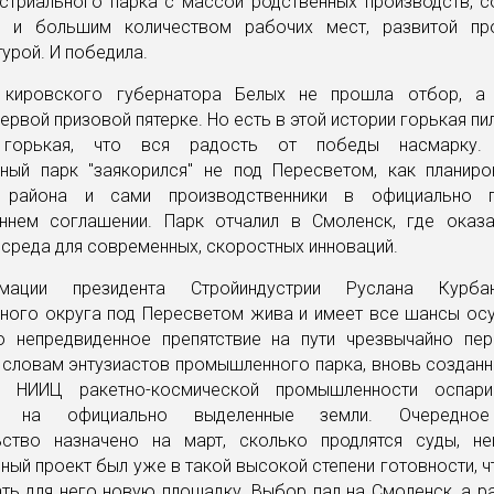
устриального парка с массой родственных производств, с
м и большим количеством рабочих мест, развитой пр
урой. И победила.
 кировского губернатора Белых не прошла отбор, а 
первой призовой пятерке. Но есть в этой истории горькая пи
 горькая, что вся радость от победы насмарку.
ьный парк "заякорился" не под Пересветом, как планиро
 района и сами производственники в официально п
ннем соглашении. Парк отчалил в Смоленск, где оказ
среда для современных, скоростных инноваций.
ации президента Стройиндустрии Руслана Курба
ьного округа под Пересветом жива и имеет все шансы осу
о непредвиденное препятствие на пути чрезвычайно пер
 словам энтузиастов промышленного парка, вновь создан
ие НИИЦ ракетно-космической промышленности оспари
ов на официально выделенные земли. Очередное
ьство назначено на март, сколько продлятся суды, не
ный проект был уже в такой высокой степени готовности, 
ть для него новую площадку. Выбор пал на Смоленск, а р