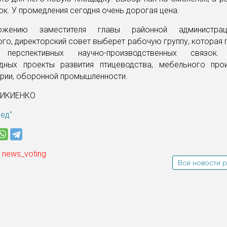
ок. У промедления сегодня очень дорогая цена.
жению заместителя главы районной администра
го, директорский совет выберет рабочую группу, которая
 перспективных научно-производственных связо
дных проекты развития птицеводства, мебельного про
трии, оборонной промышленности.
НИКИЕНКО
ред"
 news_voting
Все новости р