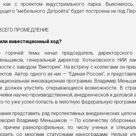
, как с проектом индустриального парка. Выяснилось,
ущего "мебельного Детройта" будет построена не под Пер
или инвестиционный ход?
е горячей темы начал председатель директорского 
еньшиков, генеральный директор Хотьковского НИИ ла
сти с заводом "Виктория". На встречу с коллегами он при
ктов. Автор одного из них — "Единая Россия", и представл
национальная инновационная программа. Владимир Меньши
не должен упустить открывающиеся возможности. В стра
чейки научно-производственной, внедренческой и деловой 
то-то уже успел попасть в пилотную федеральную программ
ания представить ряд перспективных внедренческих цепоч
говорил Владимир Меньшиков. — По количеству оборонных
й, причем разнопрофильных, по числу ученых и специал
орить со многими статусными наукоградами. Нельзя уп