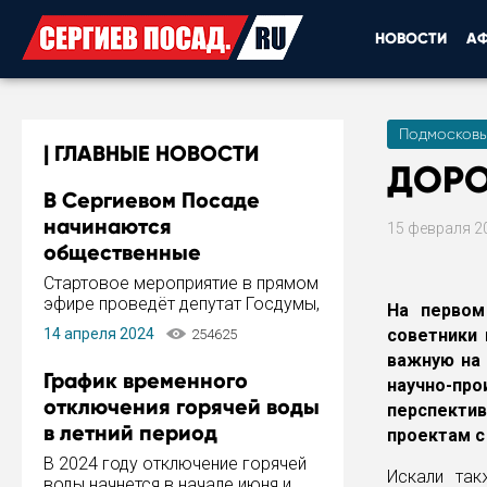
НОВОСТИ
А
Подмосковь
ГЛАВНЫЕ НОВОСТИ
ДОРО
В Сергиевом Посаде
начинаются
15 февраля 2
общественные
обсуждения Стратегии
Стартовое мероприятие в прямом
развития города
эфире проведёт депутат Госдумы,
На первом
инициатор и автор Концепции
14 апреля 2024
советники 
254625
развития Сергиева Посада и
важную на 
Стратегии ее реализации Сергей
График временного
научно-пр
Пахомов.
отключения горячей воды
перспекти
в летний период
проектам с
В 2024 году отключение горячей
Искали так
воды начнется в начале июня и