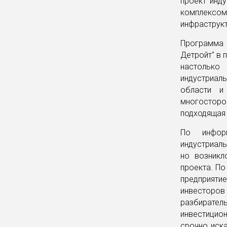
проект инд
комплексо
инфраструкт
Программа
Детройт" в 
настолько
индустриал
области и
многосторо
подходящая 
По информ
индустриал
но возникл
проекта. По
предприят
инвестор
разбирател
инвестицион
срочно иска