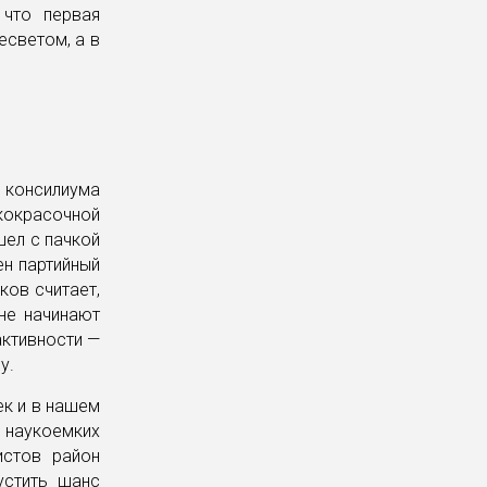
 что первая
есветом, а в
консилиума
кокрасочной
шел с пачкой
ен партийный
ков считает,
не начинают
активности —
у.
ек и в нашем
 наукоемких
истов район
устить шанс