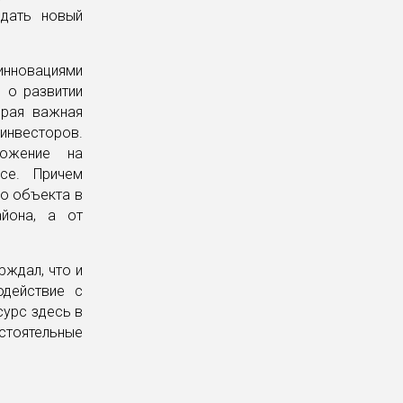
 дать новый
инновациями
 о развитии
орая важная
инвесторов.
ложение на
се. Причем
го объекта в
йона, а от
ждал, что и
одействие с
сурс здесь в
стоятельные