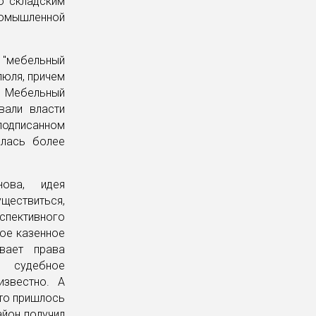
о складским
омышленной
"мебельный
люля, причем
 Мебельный
вали власти
одписанном
алась более
нова, идея
ществиться,
спективного
ное казенное
вает права
 судебное
известно. А
что пришлось
айон получил