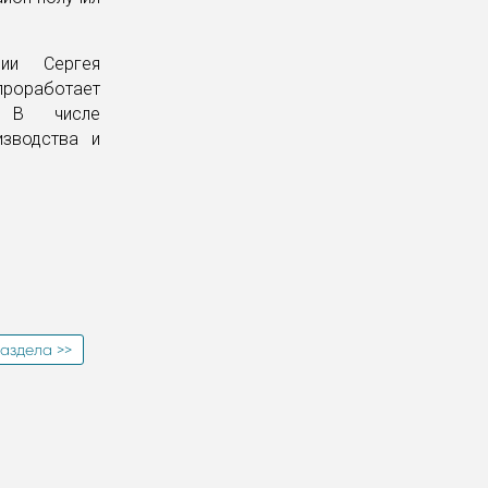
ции Сергея
 проработает
к. В числе
изводства и
аздела >>