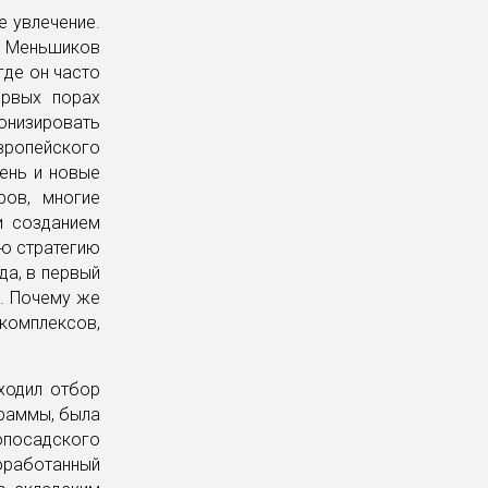
е увлечение.
р Меньшиков
где он часто
ервых порах
низировать
вропейского
вень и новые
ров, многие
и созданием
ою стратегию
да, в первый
й. Почему же
 комплексов,
ходил отбор
граммы, была
посадского
оработанный