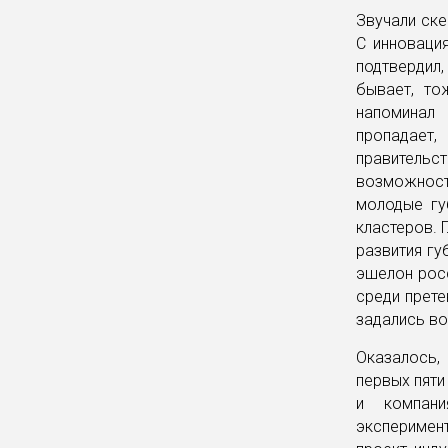
Звучали ске
С инноваци
подтвердил,
бывает, то
напоминал
пропадает,
правительст
возможност
молодые гу
кластеров. 
развития гу
эшелон росс
среди прете
задались во
Оказалось,
первых пяти
и компани
эксперимен