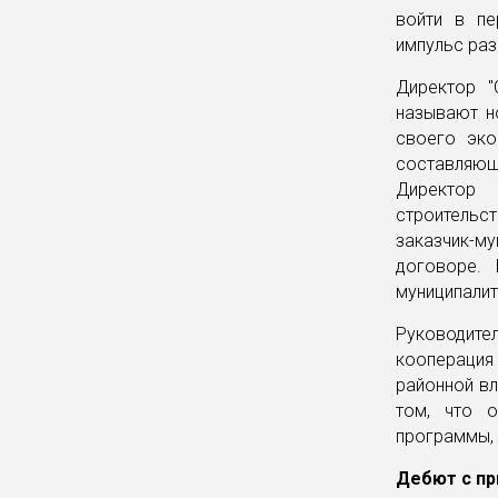
войти в пе
импульс раз
Директор "
называют н
своего эко
составляющ
Директор 
строитель
заказчик-му
договоре.
муниципалит
Руководите
кооперация
районной вл
том, что о
программы, 
Дебют с пр