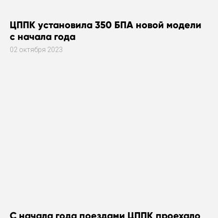
ЦППК установила 350 БПА новой модели
с начала года
02 октября 2023
С начала года поездами ЦППК проехало