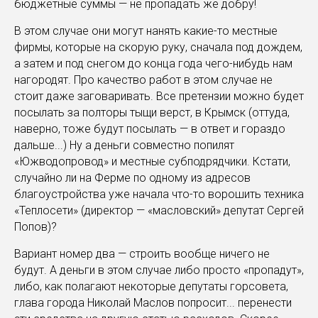
бюджетные суммы — не пропадать же добру!
В этом случае они могут нанять какие-то местные
фирмы, которые на скорую руку, сначала под дождем,
а затем и под снегом до конца года чего-нибудь нам
нагородят. Про качество работ в этом случае не
стоит даже заговаривать. Все претензии можно будет
посылать за полторы тыщи верст, в Крымск (оттуда,
наверно, тоже будут посылать — в ответ и гораздо
дальше...) Ну а деньги совместно попилят
«Южводопровод» и местные субподрядчики. Кстати,
случайно ли на Ферме по одному из адресов
благоустройства уже начала что-то ворошить техника
«Теплосети» (директор — «масловский» депутат Сергей
Попов)?
Вариант номер два — строить вообще ничего не
будут. А деньги в этом случае либо просто «пропадут»,
либо, как полагают некоторые депутаты горсовета,
глава города Николай Маслов попросит... перенести