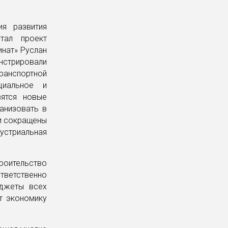
ия развития
тал проект
инат» Руслан
стрировали
анспортной
циальное и
вятся новые
ганизовать в
и сокращены
устриальная
ительство
ветственно
юджеты всех
т экономику