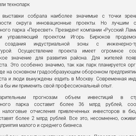
 выставки собрала наиболее значимые с точки зрен
ности округа инновационные проекты. Но лучшим с
ного парка «Пересвет». Президент компании «Русский Лам
и управляющий проектом Игорь Бирюков продемон
 создания индустриальной зоны с инженерно-тр
ктурой. Осуществление проекта имеет огромное со
кое значение для развития района. Для жителей поя
та. Это особенно значимо, так как парк планируется ор
 где на основном градообразующем оборонном предприяти
ста и люди вынуждены ездить в Москву. Современная инд
а бы им применить свой профессиональный опыт.
арительным прогнозам объем инвестиций в стро
льного парка составит более 36 млрд рублей, соот
 налоговые отчисления привлеченных инвесторов в б
ставят более 2 млрд рублей. Все это, несомненно, оживи
дприятия малого и среднего бизнеса.