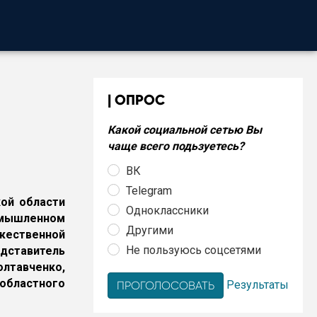
ОПРОС
Какой социальной сетью Вы
чаще всего подьзуетесь?
ВК
Telegram
кой области
Одноклассники
мышленном
Другими
ественной
Не пользуюсь соцсетями
едставитель
лтавченко,
областного
Результаты