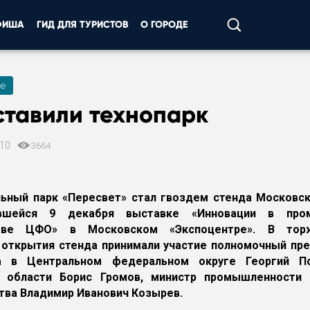
ФИША
ГИД ДЛЯ ТУРИСТОВ
О ГОРОДЕ
е
ставили технопарк
010
3664
ьный парк «Пересвет» стал гвоздем стенда Московс
вшейся 9 декабря выставке «Инновации в про
стве ЦФО» в Московском «Экспоцентре». В торж
открытия стенда принимали участие полномочный пр
а в Центральном федеральном округе Георгий По
р области Борис Громов, министр промышленности 
тва Владимир Иванович Козырев.