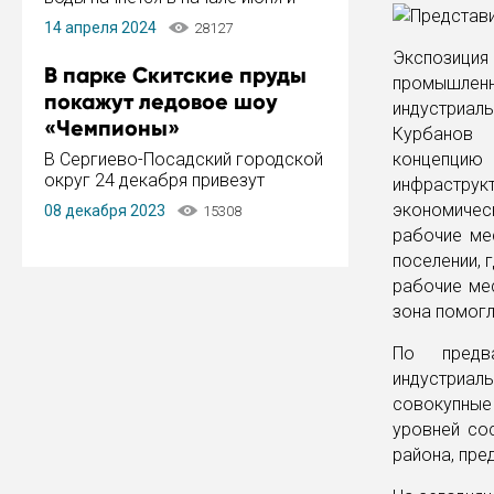
завершится в конце августа.
14 апреля 2024
28127
Период отключения составит не
Экспозиция
более 14 дней.
В парке Скитские пруды
промышлен
покажут ледовое шоу
индустриаль
«Чемпионы»
Курбанов 
В Сергиево-Посадский городской
концепцию
округ 24 декабря привезут
инфрастру
ледовый тур «Чемпионы»
экономичес
08 декабря 2023
15308
заслуженного мастера спорта,
рабочие мес
чемпиона мира и Европы,
поселении,
серебряного призера зимних
Олимпийских игр Ильи Авербуха.
рабочие ме
Как сообщает администрация ...
зона помогл
По предв
индустриа
совокупные
уровней со
района, пре