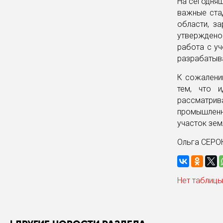
На сегодняш
важные ста
области, з
утверждено
работа с у
разрабатыва
К сожалению
тем, что 
рассматрив
промышленн
участок зем
Ольга СЕРО
Нет таблицы