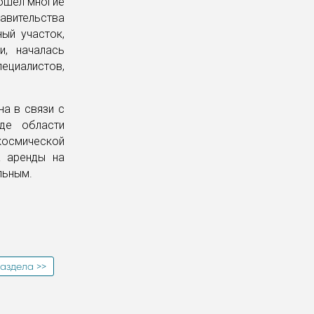
рошел многие
авительства
ый участок,
и, началась
ециалистов,
на в связи с
де области
космической
а аренды на
льным.
аздела >>