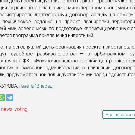
ний день проект индустриального парка «Пересвет» уже п
дии: подписано соглашение с министерством экономики пр
арегистрирован долгосрочный договор аренды на земельн
 техническое задание на проект планировки территори
чебными заведениями по подготовке квалифицированных сп
ется программа привлечения инвестиций.
, на сегодняшний день реализация проекта приостановле
идут судебные разбирательства — в арбитражном су
ается иск ФКП «Научно-исследовательский центр ракетно-
ости» к районной администрации о признании договор
ли, предусмотренной под индустриальный парк, недействите
КУРОВА,
Газета "Вперед"
 news_voting
Все новости р