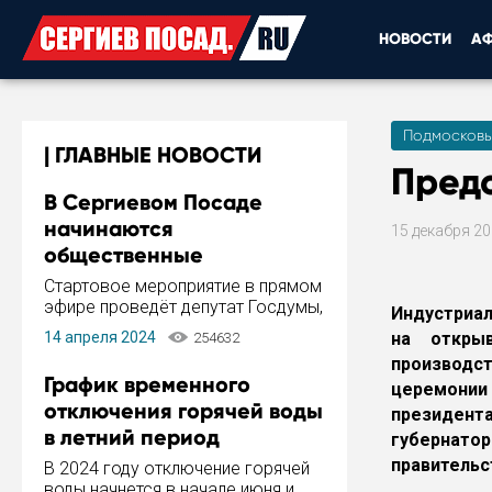
НОВОСТИ
А
Подмосковь
ГЛАВНЫЕ НОВОСТИ
Пред
В Сергиевом Посаде
начинаются
15 декабря 2
общественные
обсуждения Стратегии
Стартовое мероприятие в прямом
развития города
эфире проведёт депутат Госдумы,
Индустриал
инициатор и автор Концепции
14 апреля 2024
на откры
254632
развития Сергиева Посада и
производ
Стратегии ее реализации Сергей
График временного
церемонии 
Пахомов.
отключения горячей воды
президент
в летний период
губернато
правительс
В 2024 году отключение горячей
воды начнется в начале июня и