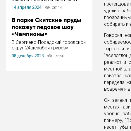
претендоват
завершится в конце августа.
14 апреля 2024
28114
Период отключения составит не
уделил раб
более 14 дней.
прозрачными
В парке Скитские пруды
собирать и 
покажут ледовое шоу
«Чемпионы»
Говорил но
собираемос
В Сергиево-Посадский городской
округ 24 декабря привезут
торговли и
ледовый тур «Чемпионы»
"всепоглощ
08 декабря 2023
15298
заслуженного мастера спорта,
реалист и 
чемпиона мира и Европы,
местной вла
серебряного призера зимних
Олимпийских игр Ильи Авербуха.
призвал на
Как сообщает администрация ...
передела жи
вовремя и в
Он заявил 
местах тари
уровне раб
примеру, "
несет убыт