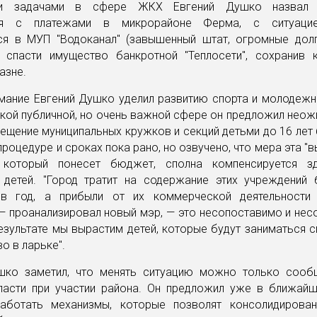
и задачами в сфере ЖКХ Евгений Душко назвал 
ся с платежами в микрорайоне Ферма, с ситуацие
ся в МУП "Водоканал" (завышенный штат, огромные долг
и спасти имущество банкротной "Теплосети", сохранив 
азне.
мание Евгений Душко уделил развитию спорта и молодежно
такой публичной, но очень важной сфере он предложил неож
ещение муниципальных кружков и секций детьми до 16 лет
процедуре и сроках пока рано, но озвучено, что мера эта "
 который понесет бюджет, сполна компенсируется з
 детей. "Город тратит на содержание этих учреждений
в год, а прибыли от их коммерческой деятельности
— проанализировал новый мэр, — это несопоставимо и не
результате мы вырастим детей, которые будут заниматься с
о в ларьке".
шко заметил, что менять ситуацию можно только соо
ласти при участии района. Он предложил уже в ближайш
аботать механизмы, которые позволят консолидирова