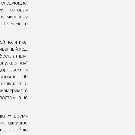
следующие:
й, которая
и, мизерная
котельные в
й политике.
иданный ход:
 бесплатным.
вынужденная"
доровьем и
 больше 100
 получает 5
соизмеримо с
портом, а не
бща — всеми
ие одну-две
нно, сообща