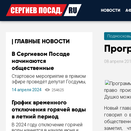
НОВОСТИ
А
Подмосковь
ГЛАВНЫЕ НОВОСТИ
Прог
В Сергиевом Посаде
начинаются
08 апреля 20
общественные
обсуждения Стратегии
Стартовое мероприятие в прямом
развития города
эфире проведёт депутат Госдумы,
инициатор и автор Концепции
14 апреля 2024
право прои
254625
развития Сергиева Посада и
Душко можн
Стратегии ее реализации Сергей
График временного
Пахомов.
Новый глава
отключения горячей воды
говорил о 
в летний период
общественн
В 2024 году отключение горячей
заметил, 
воды начнется в начале июня и