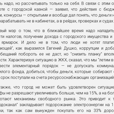
ь надо, но рассчитывать только на себя. В связи с этим
оте с городской казной — заявил, что действия с бюд
, конкурсы — открытыми и вообще дал понять, что деньги 
зарабатывать не в кабинетах, а в рейдах, проверках и судах
вый мэр о том, что в ближайшее время надо наладит
ти налогов, получении дохода с городского имущества и 
 ярмарок. И дело не в том, что люди не хотят плати
ающей", как выразился Евгений Душко, коррупции и доба
обещаний побороть ее не даст, но "снизить планку" впол
сти. Характеризуя ситуацию в ЖКХ, сказал, что мы "летим в 
вести элементарный порядок — не допускать коммуна
лого фонда, добиться, чтобы деньги, которые собирают 
 срок поступали на счета ресурсоснабжающих организаций
также, что город не может быть удовлетворен ситуацие
фы не разрешают увеличивать больше, чем на 15%, а на б
отают механизмы свободного рынка. Это приводит к т
Водоканал" закладывает подорожание электроэнергии на 1
ки, так как сам вынужден покупать его на 33% дор