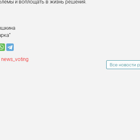
блемы и воплощать в жизнь решения.
ышкина
арка"
 news_voting
Все новости р