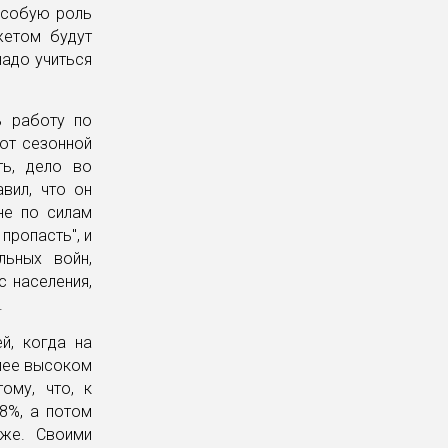
 особую роль
жетом будут
надо учиться
.
ь работу по
от сезонной
ть, дело во
вил, что он
не по силам
пропасть", и
льных войн,
с населения,
.
й, когда на
олее высоком
ому, что, к
8%, а потом
оже. Своими