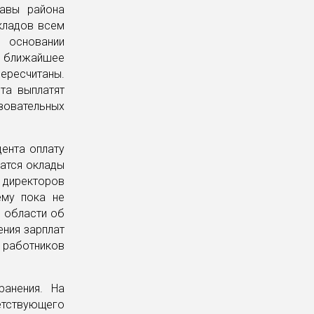
лавы района
кладов всем
 основании
В ближайшее
ересчитаны.
та выплатят
зовательных
цента оплату
чатся оклады
 директоров
ему пока не
й области об
ения зарплат
 работников
анения. На
етствующего