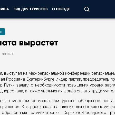
ФИША
ГИД ДЛЯ ТУРИСТОВ
О ГОРОДЕ
е
лата вырастет
1
3608
я, выступая на Межрегиональной конференции региональн
ная Россия» в Екатеринбурге, лидер партии, председатель п
р Путин заявил о необходимости повышения уровня зарпл
дперсонала, а также увеличения фонда оплаты труда учите
то на местном региональном уровне обещанное повы
 пришлось. Как рассказала начальник планово-экономичес
 образования администрации Сергиево-Посадского р