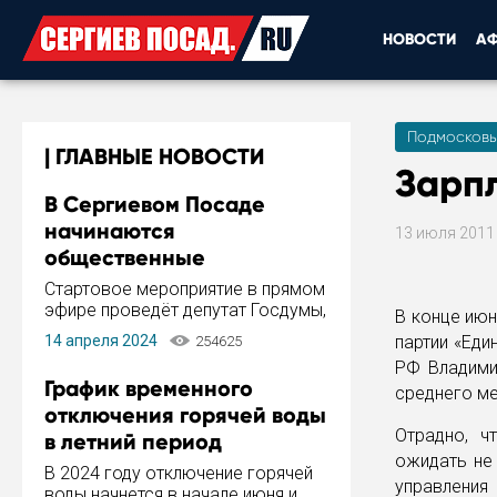
НОВОСТИ
А
Подмосковь
ГЛАВНЫЕ НОВОСТИ
Зарп
В Сергиевом Посаде
начинаются
13 июля 201
общественные
обсуждения Стратегии
Стартовое мероприятие в прямом
развития города
эфире проведёт депутат Госдумы,
В конце июн
инициатор и автор Концепции
14 апреля 2024
партии «Еди
254625
развития Сергиева Посада и
РФ Владими
Стратегии ее реализации Сергей
График временного
среднего ме
Пахомов.
отключения горячей воды
Отрадно, ч
в летний период
ожидать не
В 2024 году отключение горячей
управления
воды начнется в начале июня и