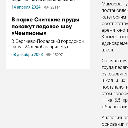
Мамаева, у
завершится в конце августа.
14 апреля 2024
28114
Период отключения составит не
постановле
более 14 дней.
категория
В парке Скитские пруды
соответств
покажут ледовое шоу
время оно 
«Чемпионы»
Кроме того
В Сергиево-Посадский городской
единовреме
округ 24 декабря привезут
школ.
ледовый тур «Чемпионы»
08 декабря 2023
15297
заслуженного мастера спорта,
С начала уч
чемпиона мира и Европы,
труда педаг
серебряного призера зимних
Олимпийских игр Ильи Авербуха.
руководите
Как сообщает администрация ...
школ и их 
поступало, 
этом говори
— на 6,5 п
образовани
Аналогичн
основании 