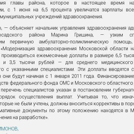
ения главы района, которое в настоящее время на
ии, с 1 июня на 6,5 процента увеличатся зарплаты все
 муниципальных учреждений здравоохранения.
о, — объясняет начальник управления здравоохранения ад
Посадского района Марина Гришина, — узким спе
им первичную амбулаторно-поликлиническую помощь
«Модернизация здравоохранения Московской области н
т производиться ежемесячные доплаты в размере 6,5 тыся
 и 3,5 тысячи рублей — для среднего медицинского
о с указанными специалистами. Эти доплаты вводятся с
 они будут начиная с 1 января 2011 года. Финансировани
едств федерального фонда ОМС и Московского областного
 перечень специалистов указан в постановлении губернат
орядок осуществления выплат. Учитывая то, что изна
торые не были учтены, должны вноситься коррективы в пор
мативные документы по этому положению находятся в М
ения на разработке».
ИМОНОВ,