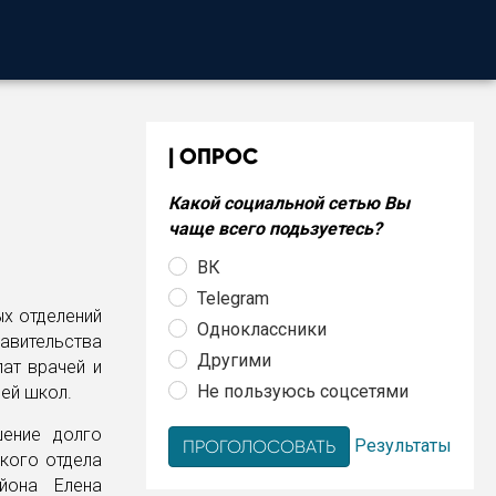
ОПРОС
Какой социальной сетью Вы
чаще всего подьзуетесь?
ВК
Telegram
ых отделений
Одноклассники
равительства
Другими
ат врачей и
Не пользуюсь соцсетями
лей школ.
шение долго
Результаты
кого отдела
айона Елена