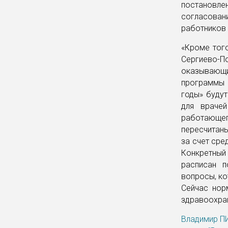
постановл
согласован
работников
«Кроме тог
Сергиево-
оказывающ
программы 
годы» буду
для врачей
работающег
пересчитаны
за счет ср
Конкретный
расписан п
вопросы, ко
Сейчас нор
здравоохран
Владимир П