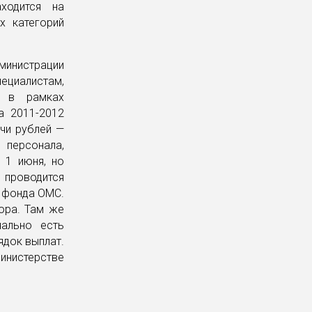
ходится на
х категорий
министрации
циалистам,
, в рамках
а 2011-2012
чи рублей —
 персонала,
 1 июня, но
е проводится
 фонда ОМС.
ора. Там же
чально есть
ядок выплат.
инистерстве