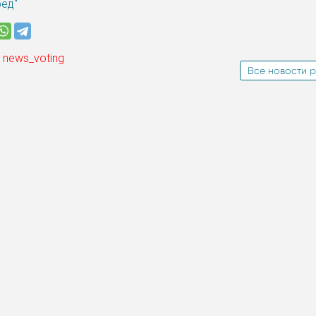
ред"
 news_voting
Все новости р