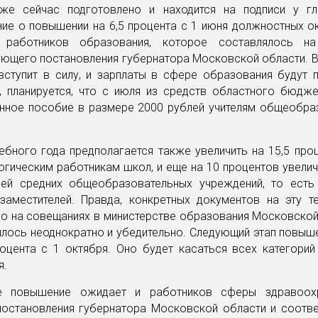
же сейчас подготовлено и находится на подписи у г
ние о повышении на 6,5 процента с 1 июня должностных о
м работников образования, которое составлялось на
ующего постановления губернатора Московской области. 
вступит в силу, и зарплаты в сфере образования будут п
, планируется, что с июля из средств областного бюдже
нное пособие в размере 2000 рублей учителям общеобра
ебного года предполагается также увеличить на 15,5 про
огическим работникам школ, и еще на 10 процентов увели
лей средних общеобразовательных учреждений, то есть
заместителей. Правда, конкретных документов на эту т
но на совещаниях в министерстве образования Московско
лось неоднократно и убедительно. Следующий этап повыш
роцента с 1 октября. Оно будет касаться всех категорий
я.
ое повышение ожидает и работников сферы здравоохр
постановления губернатора Московской области и соотв