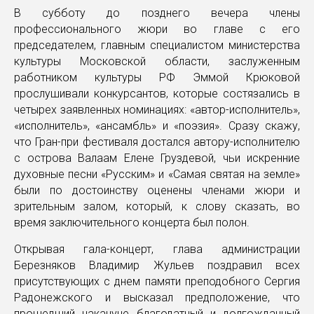
В субботу до позднего вечера члены
профессионального жюри во главе с его
председателем, главным специалистом министерства
культуры Московской области, заслуженным
работником культуры РФ Эммой Крюковой
прослушивали конкурсантов, которые состязались в
четырех заявленных номинациях: «автор-исполнитель»,
«исполнитель», «ансамбль» и «поэзия». Сразу скажу,
что Гран-при фестиваля достался автору-исполнителю
с острова Валаам Елене Груздевой, чьи искренние
духовные песни «Русским» и «Самая святая на земле»
были по достоинству оценены членами жюри и
зрительным залом, который, к слову сказать, во
время заключительного концерта был полон.
Открывая гала-концерт, глава администрации
Березняков Владимир Жульев поздравил всех
присутствующих с днем памяти преподобного Сергия
Радонежского и высказал предположение, что
прошедший накануне благодатный и долгожданный