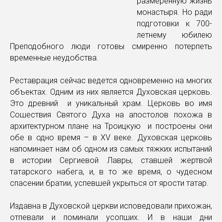
размеренную жизнь
монастыря. Но ради
подготовки к 700-
летнему юбилею
Преподобного люди готовы смиренно потерпеть
временные неудобства.
Реставрация сейчас ведется одновременно на многих
объектах. Одним из них является Духовская церковь.
Это древний и уникальный храм. Церковь во имя
Сошествия Святого Духа на апостолов похожа в
архитектурном плане на Троицкую и построены они
обе в одно время – в ХV веке. Духовская церковь
напоминает нам об одном из самых тяжких испытаний
в истории Сергиевой Лавры, ставшей жертвой
татарского набега, и, в то же время, о чудесном
спасении братии, успевшей укрыться от ярости татар.
Издавна в Духовской церкви исповедовали прихожан,
отпевали и поминали усопших. И в наши дни