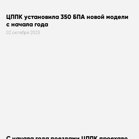
ЦППК установила 350 БПА новой модели
с начала года
02 октября 2023
С начала года поездами ЦППК проехало