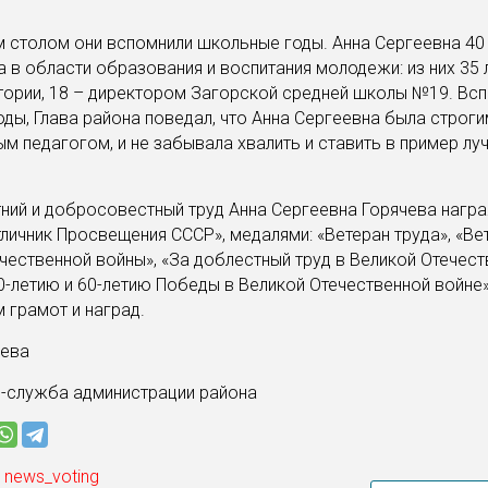
 столом они вспомнили школьные годы. Анна Сергеевна 40
 в области образования и воспитания молодежи: из них 35 л
тории, 18 – директором Загорской средней школы №19. Вс
ды, Глава района поведал, что Анна Сергеевна была строги
м педагогом, и не забывала хвалить и ставить в пример лу
ний и добросовестный труд Анна Сергеевна Горячева нагр
личник Просвещения СССР», медалями: «Ветеран труда», «Ве
чественной войны», «За доблестный труд в Великой Отечес
50-летию и 60-летию Победы в Великой Отечественной войне»
грамот и наград.
цева
с-служба администрации района
 news_voting