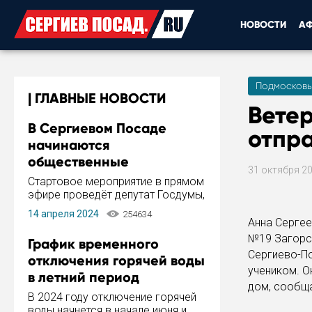
НОВОСТИ
А
Подмосковь
ГЛАВНЫЕ НОВОСТИ
Ветер
В Сергиевом Посаде
отпра
начинаются
общественные
31 октября 2
обсуждения Стратегии
Стартовое мероприятие в прямом
развития города
эфире проведёт депутат Госдумы,
инициатор и автор Концепции
14 апреля 2024
254634
развития Сергиева Посада и
Анна Сергее
Стратегии ее реализации Сергей
№19 Загорск
График временного
Пахомов.
Сергиево-П
отключения горячей воды
учеником. О
в летний период
дом, сообща
В 2024 году отключение горячей
воды начнется в начале июня и