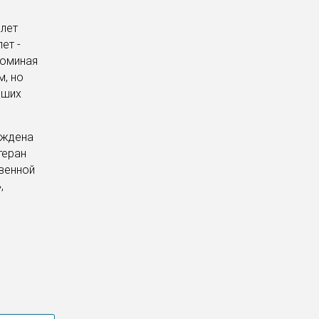
 лет
ет -
поминая
м, но
чших
аждена
теран
твенной
,