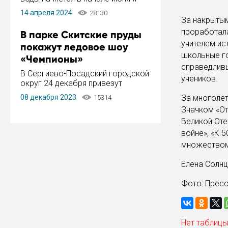
завершится в конце августа.
14 апреля 2024
28130
Период отключения составит не
За накрытым
более 14 дней.
проработала
В парке Скитские пруды
учителем ис
покажут ледовое шоу
школьные го
«Чемпионы»
справедливы
В Сергиево-Посадский городской
учеников.
округ 24 декабря привезут
ледовый тур «Чемпионы»
08 декабря 2023
За многолет
15314
заслуженного мастера спорта,
Значком «От
чемпиона мира и Европы,
Великой Оте
серебряного призера зимних
Олимпийских игр Ильи Авербуха.
войне», «К 
Как сообщает администрация ...
множеством 
Елена Солн
Фото: Прес
Нет таблицы