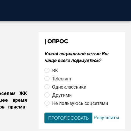
ОПРОС
Какой социальной сетью Вы
чаще всего подьзуетесь?
ВК
Telegram
Одноклассники
воселам ЖК
Другими
шее время
Не пользуюсь соцсетями
ов приема-
Результаты