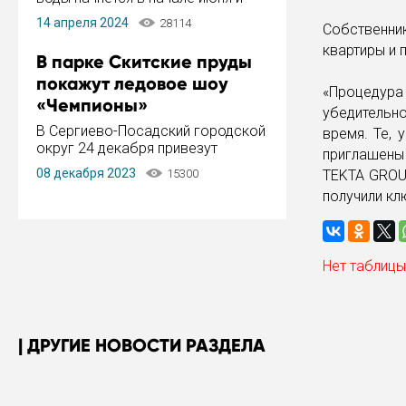
завершится в конце августа.
14 апреля 2024
28114
Собственни
Период отключения составит не
более 14 дней.
квартиры и 
В парке Скитские пруды
покажут ледовое шоу
«Процедура 
«Чемпионы»
убедительн
В Сергиево-Посадский городской
время. Те, 
округ 24 декабря привезут
приглашены
ледовый тур «Чемпионы»
08 декабря 2023
15300
TEKTA GROU
заслуженного мастера спорта,
получили кл
чемпиона мира и Европы,
серебряного призера зимних
Олимпийских игр Ильи Авербуха.
Как сообщает администрация ...
Нет таблицы
ДРУГИЕ НОВОСТИ РАЗДЕЛА