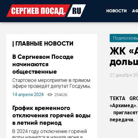
НОВОСТИ
А
Подмосковь
ГЛАВНЫЕ НОВОСТИ
ЖК «
В Сергиевом Посаде
доль
начинаются
общественные
27 декабря 2
обсуждения Стратегии
Стартовое мероприятие в прямом
развития города
эфире проведёт депутат Госдумы,
инициатор и автор Концепции
14 апреля 2024
254626
развития Сергиева Посада и
TEKTA GRO
Стратегии ее реализации Сергей
«Архимед
График временного
Пахомов.
пригласят
отключения горячей воды
передачи.
в летний период
В 2024 году отключение горячей
воды начнется в начале июня и