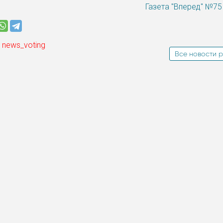
Газета "Вперед" №75 
 news_voting
Все новости р