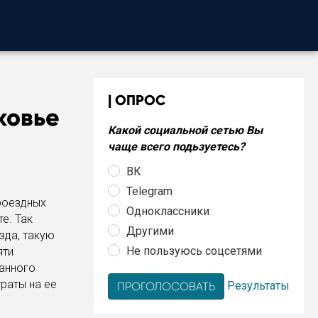
ОПРОС
ковье
Какой социальной сетью Вы
чаще всего подьзуетесь?
ВК
Telegram
роездных
Одноклассники
е. Так
Другими
зда, такую
Не пользуюсь соцсетями
яти
ванного
раты на ее
Результаты