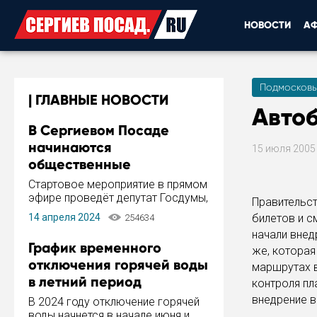
НОВОСТИ
А
Подмосковь
ГЛАВНЫЕ НОВОСТИ
Автоб
В Сергиевом Посаде
начинаются
15 июля 200
общественные
обсуждения Стратегии
Стартовое мероприятие в прямом
развития города
эфире проведёт депутат Госдумы,
Правительс
инициатор и автор Концепции
14 апреля 2024
билетов и с
254634
развития Сергиева Посада и
начали внед
Стратегии ее реализации Сергей
График временного
же, которая
Пахомов.
отключения горячей воды
маршрутах в
в летний период
контроля пл
внедрение в
В 2024 году отключение горячей
воды начнется в начале июня и