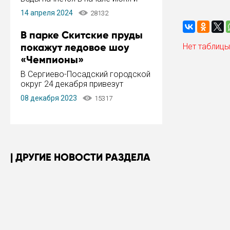
завершится в конце августа.
14 апреля 2024
28132
Период отключения составит не
более 14 дней.
В парке Скитские пруды
покажут ледовое шоу
Нет таблицы
«Чемпионы»
В Сергиево-Посадский городской
округ 24 декабря привезут
ледовый тур «Чемпионы»
08 декабря 2023
15317
заслуженного мастера спорта,
чемпиона мира и Европы,
серебряного призера зимних
Олимпийских игр Ильи Авербуха.
Как сообщает администрация ...
ДРУГИЕ НОВОСТИ РАЗДЕЛА