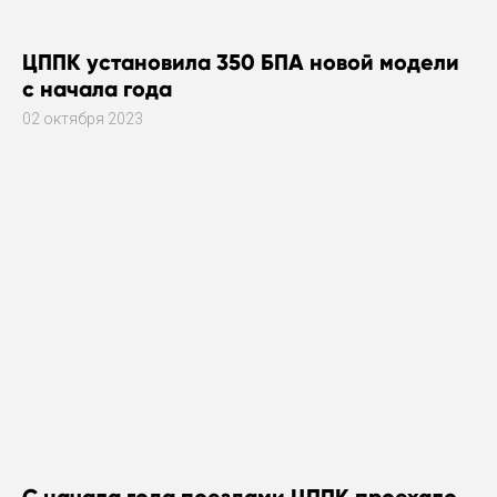
ЦППК установила 350 БПА новой модели
с начала года
02 октября 2023
С начала года поездами ЦППК проехало