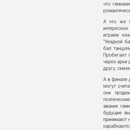
что гимнази
романтическ
А что же т
интересное.
играем кла
"Уездной б
бал: танцуем
Пробегает г
через арки 
другу, смее
А в финале 
могут счит
они проде
поэтические
звания гим
будущие вы
принимают н
карабкаютс