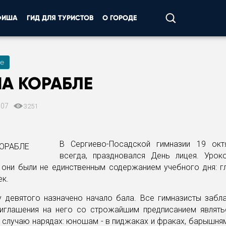
ФИША
ГИД ДЛЯ ТУРИСТОВ
О ГОРОДЕ
е
НА КОРАБЛЕ
007
3251
В Сергиево-Посадской гимназии 19 окт
всегда, праздновался День лицея. Урок
о они были не единственным содержанием учебного дня: г
ек.
у девятого назначено начало бала. Все гимназисты забл
риглашения на него со строжайшим предписанием являть
случаю нарядах: юношам - в пиджаках и фраках, барышням 