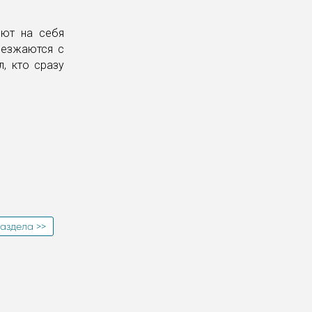
яют на себя
ъезжаются с
л, кто сразу
аздела >>