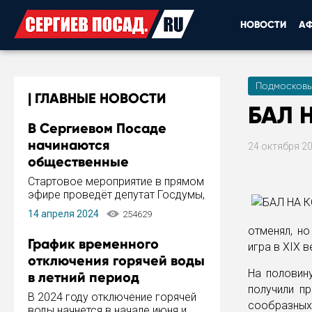
НОВОСТИ
А
Подмосковь
ГЛАВНЫЕ НОВОСТИ
БАЛ 
В Сергиевом Посаде
начинаются
24 октября 2
общественные
обсуждения Стратегии
Стартовое мероприятие в прямом
развития города
эфире проведёт депутат Госдумы,
инициатор и автор Концепции
14 апреля 2024
254629
развития Сергиева Посада и
отменял, н
Стратегии ее реализации Сергей
График временного
игра в XIX в
Пахомов.
отключения горячей воды
На половин
в летний период
получили п
В 2024 году отключение горячей
сообразных 
воды начнется в начале июня и