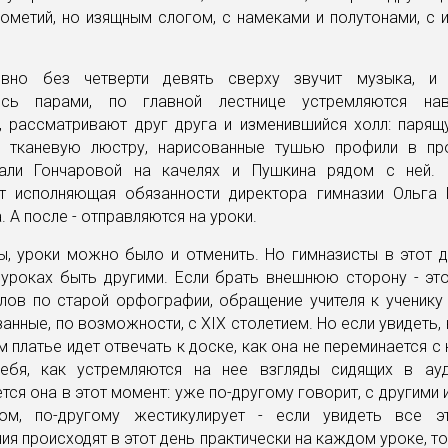
ометий, но изящным слогом, с намеками и полутонами, с 
вно без четверти девять сверху звучит музыка, и г
ись парами, по главной лестнице устремляются нав
, рассматривают друг друга и изменившийся холл: парящ
 тканевую люстру, нарисованные тушью профили в пр
али Гончаровой на качелях и Пушкина рядом с ней. 
ет исполняющая обязанности директора гимназии Ольга 
 А после - отправляются на уроки.
, уроки можно было и отменить. Но гимназисты в этот д
 уроках быть другими. Если брать внешнюю сторону - это
лов по старой орфографии, обращение учителя к ученику
занные, по возможности, с ХIХ столетием. Но если увидеть,
 платье идет отвечать к доске, как она не переминается с н
ебя, как устремляются на нее взгляды сидящих в ауд
ся она в этот момент: уже по-другому говорит, с другими 
ом, по-другому жестикулирует - если увидеть все э
я происходят в этот день практически на каждом уроке, т