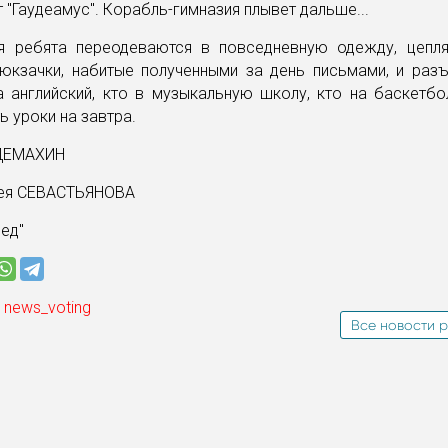
 "Гаудеамус". Корабль-гимназия плывет дальше...
я ребята переодеваются в повседневную одежду, цепл
юкзачки, набитые полученными за день письмами, и раз
а английский, кто в музыкальную школу, кто на баскетбо
ь уроки на завтра.
 ДЕМАХИН
ея СЕВАСТЬЯНОВА
ред"
 news_voting
Все новости р