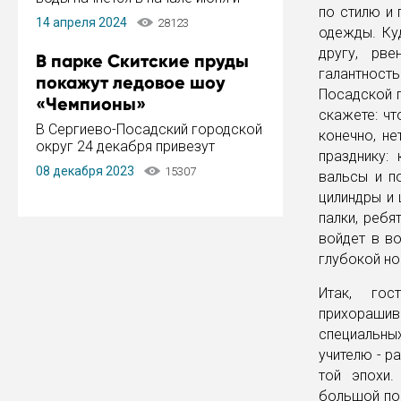
по стилю и 
завершится в конце августа.
14 апреля 2024
28123
Период отключения составит не
одежды. Ку
более 14 дней.
другу, рве
В парке Скитские пруды
галантность
покажут ледовое шоу
Посадской 
«Чемпионы»
скажете: чт
В Сергиево-Посадский городской
конечно, не
округ 24 декабря привезут
празднику:
ледовый тур «Чемпионы»
08 декабря 2023
15307
вальсы и п
заслуженного мастера спорта,
чемпиона мира и Европы,
цилиндры и 
серебряного призера зимних
палки, ребя
Олимпийских игр Ильи Авербуха.
войдет в во
Как сообщает администрация ...
глубокой ноч
Итак, го
прихораши
специальны
учителю - р
той эпохи.
большой поп