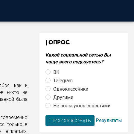
ОПРОС
Какой социальной сетью Вы
чаще всего подьзуетесь?
ВК
Telegram
ября, как и
Одноклассники
ов никто не
Другими
лавной была
Не пользуюсь соцсетями
аговременно
Результаты
ся только в
- в платьях,