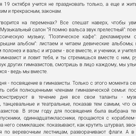
я 19 октября учится не праздновать только, а еще и жит
им и прекрасным, законам.
ворится на переменах? Все спешат наверх, чтобы уви
 Музыкальный салон "Я помню вальса звук прелестный": по
ссическую музыку; "Поэтическое кафе": декламируем с
арышни альбом": листаем и читаем девические альбомы; 
 полонез и вальс и играем - все вместе, и ученики, и учител
имназист и ловит тебя, и ты стремишься вместе с ним, р
рук других гимназистов, смотришь в лицо каждому, мы ул
мся - ведь мы вместе.
дня - посвящение в гимназисты. Только с этого момента с
ать себя полноценными членами гимназической семьи: пос
монстрируют в течение дня все свои таланты - муз
, танцевальные и театральные, показав тем самым, что 
назистов. В этом году для посвящения была выбрана те
пускники, одиннадцатиклассники, прощаются с кораблем-
а него семиклашек: показывают, как крутить штурвал, звон
я по веревочным лестницам, разворачивают флаги. А в