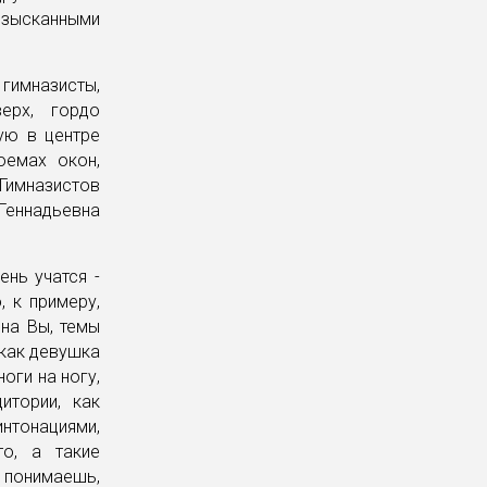
изысканными
имназисты,
ерх, гордо
ую в центре
оемах окон,
Гимназистов
Геннадьевна
ень учатся -
, к примеру,
 на Вы, темы
 как девушка
оги на ногу,
итории, как
интонациями,
то, а такие
о понимаешь,