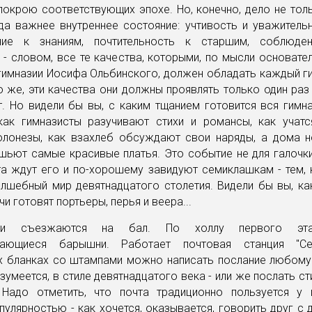
покрою соответствующих эпохе. Но, конечно, дело не то
да важнее внутреннее состояние: учтивость и уважительн
ние к знаниям, почтительность к старшим, соблюден
 - словом, все те качества, которыми, по мысли основате
гимназии Иосифа Ольбинского, должен обладать каждый ги
о же, эти качества они должны проявлять только один раз 
т. Но видели бы вы, с каким тщанием готовится вся гимн
 как гимназисты разучивают стихи и романсы, как учатс
олонезы, как взахлеб обсуждают свои наряды, а дома н
шьют самые красивые платья. Это событие не для галочки
та ждут его и по-хорошему завидуют семиклашкам - тем,
лшебный мир девятнадцатого столетия. Видели бы вы, ка
и готовят портьеры, перья и веера...
сти съезжаются на бал. По холлу первого эт
вающиеся барышни. Работает почтовая станция "Сер
х бланках со штампами можно написать послание любому 
азумеется, в стиле девятнадцатого века - или же послать с
 Надо отметить, что почта традиционно пользуется у 
улярностью - как хочется, оказывается, говорить друг с 