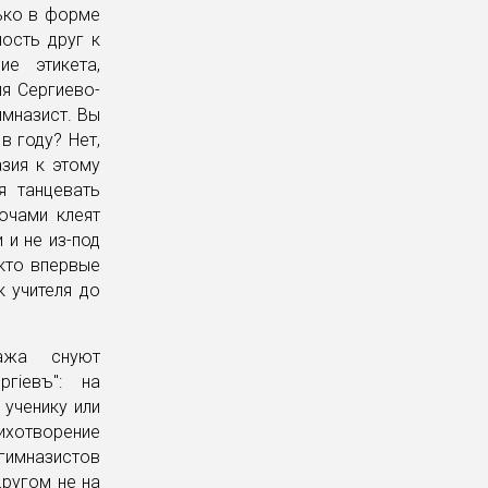
лько в форме
ость друг к
ие этикета,
ля Сергиево-
мназист. Вы
в году? Нет,
азия к этому
я танцевать
очами клеят
 и не из-под
 кто впервые
к учителя до
ажа снуют
гiевъ": на
ученику или
тихотворение
гимназистов
другом не на