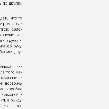
ь по другим,
деть что-то
ем романсы и
тихи; салон
конечно же,
я - в ручеек.
ука об руку,
ыбаемся друг
емиклассники
ле того как
ыкальные и
они достойны
ма корабля:
гимназией и
ить в рынду,
 финале все