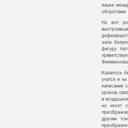
языке межд
оборотами.
Но вот ро
выстроивш
дефилируют
зала белую
фигуру Нат
приветству
Филимонова.
Казалось бы
учатся и на
написание с
уроков, свя
в воздушном
но несет с
преображает
другим тон
преображени