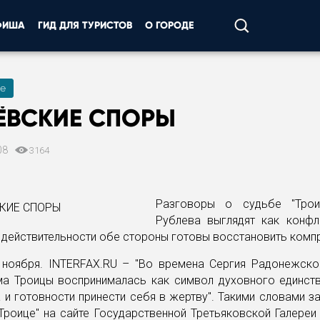
ФИША
ГИД ДЛЯ ТУРИСТОВ
О ГОРОДЕ
е
ЁВСКИЕ СПОРЫ
08
3164
Разговоры о судьбе "Трои
Рублева выглядят как конфл
в действительности обе стороны готовы восстановить комп
 ноября. INTERFAX.RU – "Во времена Сергия Радонежско
ма Троицы воспринималась как символ духовного единств
 и готовности принести себя в жертву". Такими словами з
Троице" на сайте Государственной Третьяковской Галереи 