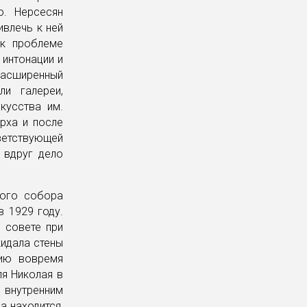
ю. Нерсесян
ивлечь к ней
 к проблеме
 интонации и
асширенный
ли галереи,
кусства им.
рха и после
ветствующей
 вдруг дело
кого собора
в 1929 году.
 совете при
кидала стены
цию вовремя
ля Николая в
 внутренним
а находится,