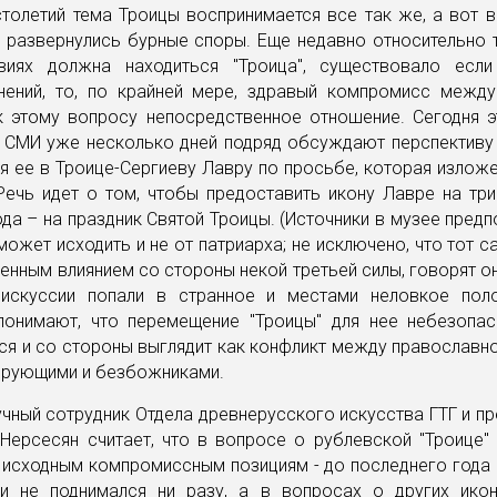
толетий тема Троицы воспринимается все так же, а вот 
развернулись бурные споры. Еще недавно относительно т
виях должна находиться "Троица", существовало есл
нений, то, по крайней мере, здравый компромисс между
 этому вопросу непосредственное отношение. Сегодня э
и СМИ уже несколько дней подряд обсуждают перспективу
 ее в Троице-Сергиеву Лавру по просьбе, которая излож
Речь идет о том, чтобы предоставить икону Лавре на тр
да – на праздник Святой Троицы. (Источники в музее предп
может исходить и не от патриарха; не исключено, что тот с
енным влиянием со стороны некой третьей силы, говорят он
дискуссии попали в странное и местами неловкое пол
понимают, что перемещение "Троицы" для нее небезопас
ся и со стороны выглядит как конфликт между православн
верующими и безбожниками.
чный сотрудник Отдела древнерусского искусства ГТГ и п
Нерсесян считает, что в вопросе о рублевской "Троице"
 исходным компромиссным позициям - до последнего года
и не поднимался ни разу, а в вопросах о других ико