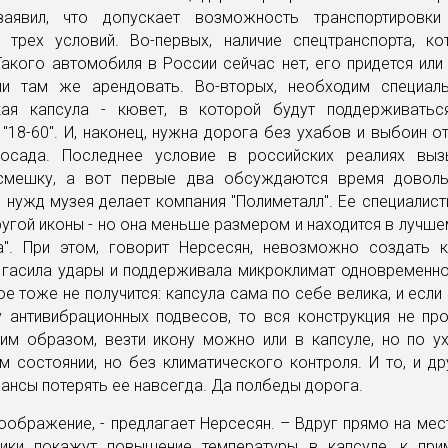
заявил, что допускает возможность транспортировки
 трех условий. Во-первых, наличие спецтранспорта, ко
акого автомобиля в России сейчас нет, его придется или
ли там же арендовать. Во-вторых, необходим специал
кая капсула - кювет, в которой будут поддерживать
"18-60". И, наконец, нужна дорога без ухабов и выбоин 
осада. Последнее условие в российских реалиях вы
смешку, а вот первые два обсуждаются время доволь
 нужд музея делает компания "Полиметалл". Ее специалис
ругой иконы - но она меньше размером и находится в лучше
а". При этом, говорит Нерсесян, невозможно создать к
 гасила удары и поддерживала микроклимат одновременно
ое тоже не получится: капсула сама по себе велика, и если
у антивибрационных подвесов, то вся конструкция не про
ким образом, везти икону можно или в капсуле, но по ух
 состоянии, но без климатического контроля. И то, и д
нсы потерять ее навсегда. Да полбеды дорога.
оображение, - предлагает Нерсесян. – Вдруг прямо на мес
ики покажут повышение температуры в капсуле, к при