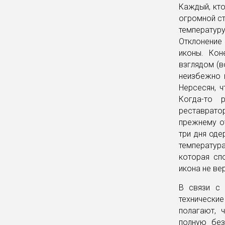
Каждый, кто
огромной ст
температур
Отклонение 
иконы. Кон
взглядом (
неизбежно 
Нерсесян, 
Когда-то 
реставрато
прежнему от
три дня оде
температур
которая сп
икона не ве
В связи с 
технические
полагают, 
полную без