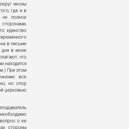
вокруг иконы
ого, где и в
и не полное
 сторонами,
то единство
 временного
ена в письме
и дня в июне
олагают, что
ам находится
и.) При этом
ожение: все
но, но спор
ой церковью
реподаватель
 необходимо
 вопрос о ее
нах стороны