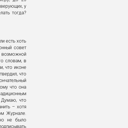
 верующих, у
елать тогда?
ли есть хоть
онный совет
 возможной
го словам, в
и, что иконе
твердил, что
ончательный
тому что она
традиционным
 Думаю, что
анить – хотя
ом Журнале.
 но не было
подписывать