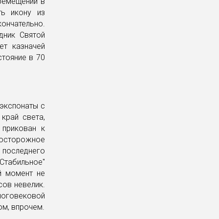
еремещении в
ть икону из
ончательно.
дник Святой
ет казначей
стояние в 70
экспонаты с
край света,
 прикован к
еосторожное
т последнего
"Стабильное"
й момент не
сов невелик.
ноговековой
ом, впрочем.