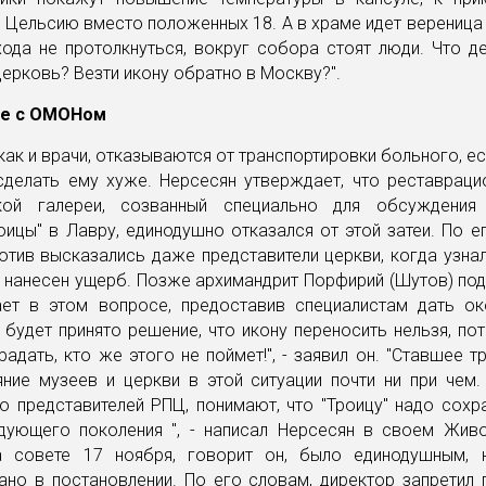
 Цельсию вместо положенных 18. А в храме идет вереница
ода не протолкнуться, вокруг собора стоят люди. Что д
ерковь? Везти икону обратно в Москву?".
ие с ОМОНом
как и врачи, отказываются от транспортировки больного, ес
сделать ему хуже. Нерсесян утверждает, что реставраци
ской галереи, созванный специально для обсуждения
оицы" в Лавру, единодушно отказался от этой затеи. По е
отив высказались даже представители церкви, когда узнал
нанесен ущерб. Позже архимандрит Порфирий (Шутов) под
ает в этом вопросе, предоставив специалистам дать ок
и будет принято решение, что икону переносить нельзя, по
адать, кто же этого не поймет!", - заявил он. "Ставшее 
яние музеев и церкви в этой ситуации почти ни при чем.
 представителей РПЦ, понимают, что "Троицу" надо сохр
дующего поколения ", - написал Нерсесян в своем Жив
 совете 17 ноября, говорит он, было единодушным,
ано в постановлении. По его словам, директор запретил 