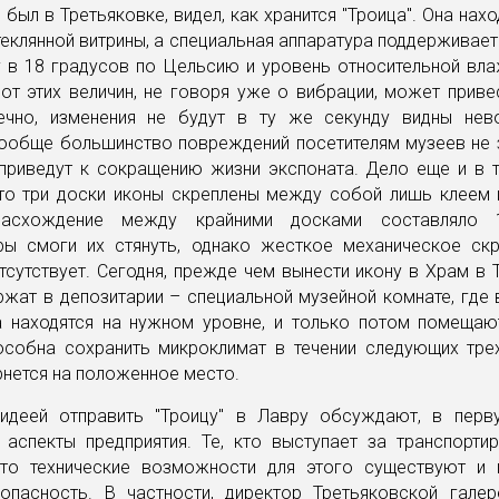
 был в Третьяковке, видел, как хранится "Троица". Она нахо
еклянной витрины, а специальная аппаратура поддерживае
у в 18 градусов по Цельсию и уровень относительной вла
от этих величин, не говоря уже о вибрации, может приве
ечно, изменения не будут в ту же секунду видны не
вообще большинство повреждений посетителям музеев не з
приведут к сокращению жизни экспоната. Дело еще и в т
что три доски иконы скреплены между собой лишь клеем 
расхождение между крайними досками составляло 
ры смоги их стянуть, однако жесткое механическое скр
сутствует. Сегодня, прежде чем вынести икону в Храм в 
ржат в депозитарии – специальной музейной комнате, где
а находятся на нужном уровне, и только потом помещают
особна сохранить микроклимат в течении следующих трех
рнется на положенное место.
идеей отправить "Троицу" в Лавру обсуждают, в перв
 аспекты предприятия. Те, кто выступает за транспорти
что технические возможности для этого существуют и 
опасность. В частности, директор Третьяковской галер