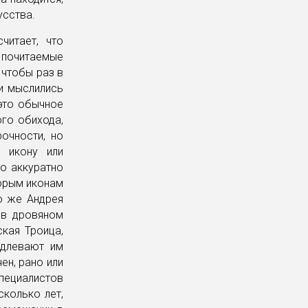
усства.
читает, что
 почитаемые
 чтобы раз в
 и мыслились
 это обычное
ого обихода,
очности, но
 икону или
о аккуратно
торым иконам
о же Андрея
 в дровяном
ская Троица,
одлевают им
ен, рано или
пециалистов
сколько лет,