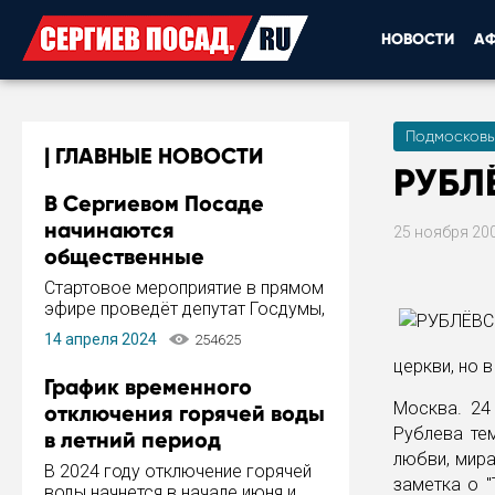
НОВОСТИ
А
Подмосковь
ГЛАВНЫЕ НОВОСТИ
РУБЛ
В Сергиевом Посаде
начинаются
25 ноября 20
общественные
обсуждения Стратегии
Стартовое мероприятие в прямом
развития города
эфире проведёт депутат Госдумы,
инициатор и автор Концепции
14 апреля 2024
254625
развития Сергиева Посада и
церкви, но 
Стратегии ее реализации Сергей
График временного
Пахомов.
Москва. 24
отключения горячей воды
Рублева те
в летний период
любви, мира
В 2024 году отключение горячей
заметка о "
воды начнется в начале июня и