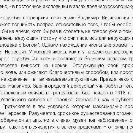
ено, - в постоянной экспозиции в залах древнерусского иск
с-службы патриархии священник Владимир Вигилянский с
ожет поднимать вопрос относительно того, чтобы особо
 бы на время, хотя бы раз в столетие, не говоря уже о том,
явлены верующим, потому что они писались для верующих
еловека с Богом". Однако нахождение иконы вне храма -
ет Нерсесян. У каждой иконы, как и у предметов церковн
срок службы. Их хоть и создают с большим запасом пр
авсегда выносят из церкви. Отслужившую свой срок
по воде, или сжигают благочестивым способом, или прост
на хранение – в так называемые рухлядные. Правда, неко
ше. Например, Звенигородский деисусный чин работы тог
ыставленный сейчас в Третьяковке, был найден в 1918 г.
Успенского собора на Городке. Сейчас он, как и рублев
в Третьяковке в тех условиях, которые максимально пр
ен Нерсесян. Разумеется, срок икон существования огранич
 обернется в пыль, но в стенах музея под наблюдением с
ут еще полтысячелетия, а за его пределами – от силы не