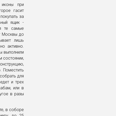
 иконы при
торое гасит
 покупать за
ьный ящик -
ся те самые
от Москвы до
зывает лишь
но активно.
ты выполнили
м состоянии,
онструкцию,
. Поместить
 собрать для
едет и трех
абам, или в
ругое в разы
те, в соборе
меру, до 25