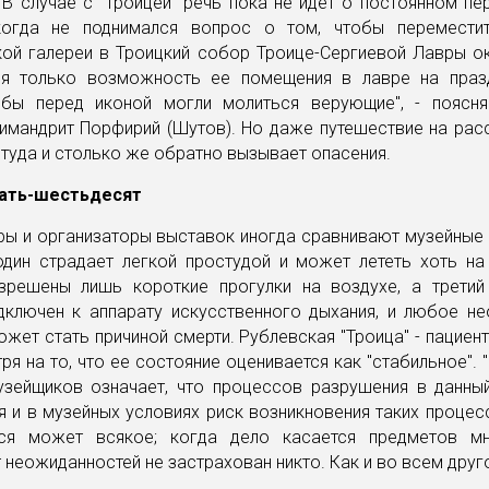
 В случае с "Троицей" речь пока не идет о постоянном п
когда не поднимался вопрос о том, чтобы перемести
кой галереи в Троицкий собор Троице-Сергиевой Лавры ок
я только возможность ее помещения в лавре на праз
обы перед иконой могли молиться верующие", - поясня
имандрит Порфирий (Шутов). Но даже путешествие на рас
туда и столько же обратно вызывает опасения.
ать-шестьдесят
ры и организаторы выставок иногда сравнивают музейные 
один страдает легкой простудой и может лететь хоть на 
зрешены лишь короткие прогулки на воздухе, а третий
одключен к аппарату искусственного дыхания, и любое н
жет стать причиной смерти. Рублевская "Троица" - пациен
тря на то, что ее состояние оценивается как "стабильное". 
узейщиков означает, что процессов разрушения в данны
 и в музейных условиях риск возникновения таких процес
ся может всякое; когда дело касается предметов м
т неожиданностей не застрахован никто. Как и во всем друг