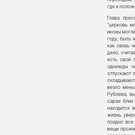
где и полож
Глава прес
"церковь м
иконы могли
году, быть 
как связь ч
дело, счита
есть свой 
однажды н
отпускают 
складывают 
везло мень
Рублева, в
сарае близ 
находится 
жизнь, увер
поздно все
вещи прожив