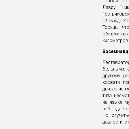
говорит он.
Лавру. "Ни
Третьяковс
Обсуждаетс
Троицы, чт
обители арх
километров 
Восемнадц
Реставрато
больными: 
другому ра
кровати, п
движение мо
типа, несмо
на языке м
наблюдается
Но случить
давности, о