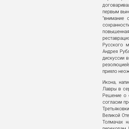
договарива
первым выне
"внимание 
сохранности
повышенна
реставраци
Русского м
Андрея Руб
дискуссии 
резолюцией
прияло неож
Икона, нап
Лавры в сер
Решение о 
согласии пр
Третьяковк
Великой Оте
Толмачах н
переходам. 