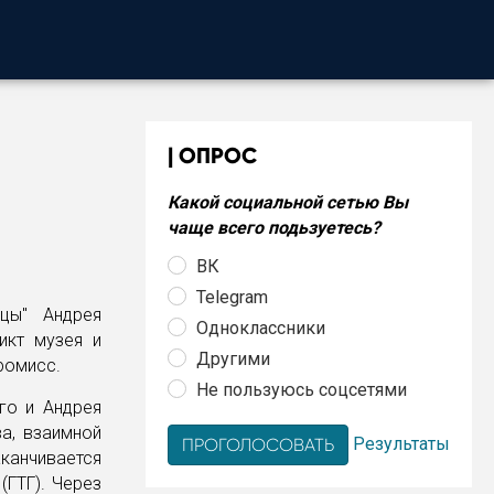
ОПРОС
Какой социальной сетью Вы
чаще всего подьзуетесь?
ВК
Telegram
цы" Андрея
Одноклассники
икт музея и
Другими
ромисс.
Не пользуюсь соцсетями
го и Андрея
а, взаимной
Результаты
аканчивается
(ГТГ). Через