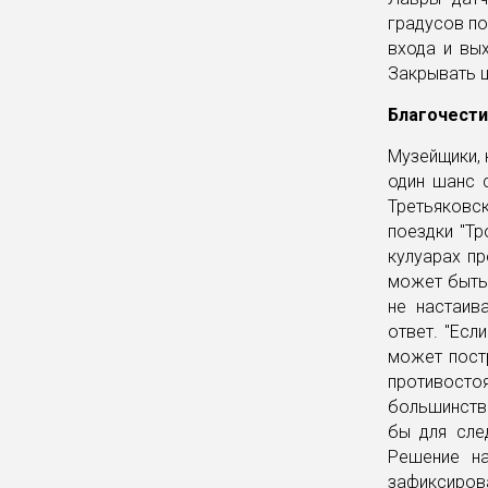
градусов по
входа и вых
Закрывать ц
Благочест
Музейщики, 
один шанс 
Третьяков
поездки "Тр
кулуарах пр
может быть 
не настаив
ответ. "Есл
может постр
противосто
большинство
бы для сле
Решение на
зафиксиров