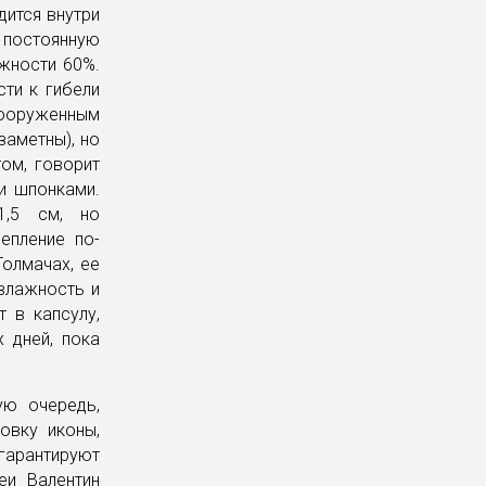
дится внутри
т постоянную
жности 60%.
сти к гибели
вооруженным
аметны), но
ом, говорит
и шпонками.
1,5 см, но
епление по-
Толмачах, ее
 влажность и
 в капсулу,
 дней, пока
ую очередь,
ровку иконы,
гарантируют
еи Валентин