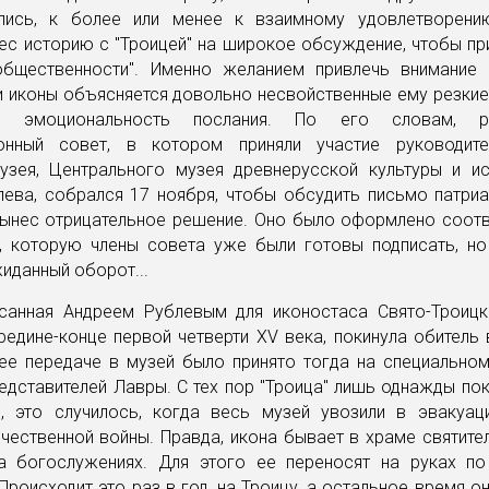
лись, к более или менее к взаимному удовлетворени
с историю с "Троицей" на широкое обсуждение, чтобы пр
общественности". Именно желанием привлечь внимание
 иконы объясняется довольно несвойственные ему резкие
я эмоциональность послания. По его словам, р
онный совет, в котором приняли участие руководите
узея, Центрального музея древнерусской культуры и ис
лева, собрался 17 ноября, чтобы обсудить письмо патриа
вынес отрицательное решение. Оно было оформлено соот
, которую члены совета уже были готовы подписать, но
иданный оборот...
исанная Андреем Рублевым для иконостаса Свято-Троиц
едине-конце первой четверти XV века, покинула обитель 
ее передаче в музей было принято тогда на специальном
едставителей Лавры. С тех пор "Троица" лишь однажды по
и, это случилось, когда весь музей увозили в эвакуа
чественной войны. Правда, икона бывает в храме святите
а богослужениях. Для этого ее переносят на руках по
Происходит это раз в год, на Троицу, а остальное время он