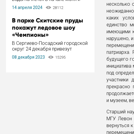
несколько с
завершится в конце августа.
14 апреля 2024
28112
Период отключения составит не
неожиданно 
более 14 дней.
каких усло
В парке Скитские пруды
единство м
покажут ледовое шоу
имеющими к
«Чемпионы»
нарушено, 
В Сергиево-Посадский городской
перемещения
округ 24 декабря привезут
патриарха. 
ледовый тур «Чемпионы»
08 декабря 2023
15295
будущего го
заслуженного мастера спорта,
чемпиона мира и Европы,
инициатива 
серебряного призера зимних
под определ
Олимпийских игр Ильи Авербуха.
участники 
Как сообщает администрация ...
прекрасно 
продолжает
и музеем, 
Старший нау
МГУ Левон 
вернуться к
перемещени