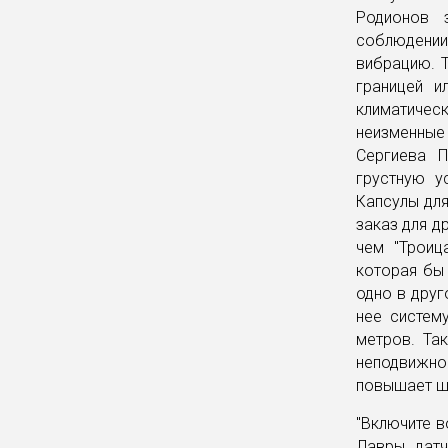
Родионов 
соблюдении
вибрацию. Т
границей и
климатичес
неизменные 
Сергиева П
грустную у
Капсулы для
заказ для д
чем "Троиц
которая бы
одно в друг
нее систем
метров. Та
неподвижном
повышает ша
"Включите в
Лавры датч