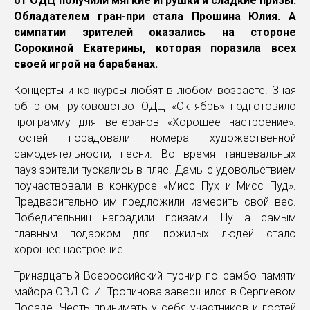
от ОДЦ получили мягкие игрушки и сладкие призы.
Обладателем гран-при стала Прошина Юлия. А
симпатии зрителей оказались на стороне
Сорокиной Екатерины, которая поразила всех
своей игрой на барабанах.
Концерты и конкурсы любят в любом возрасте. Зная
об этом, руководство ОДЦ «Октябрь» подготовило
программу для ветеранов «Хорошее настроение».
Гостей порадовали номера художественной
самодеятельности, песни. Во время танцевальных
пауз зрители пускались в пляс. Дамы с удовольствием
поучаствовали в конкурсе «Мисс Пух и Мисс Пуд».
Предварительно им предложили измерить свой вес.
Победительниц наградили призами. Ну а самым
главным подарком для пожилых людей стало
хорошее настроение.
Тринадцатый Всероссийский турнир по самбо памяти
майора ОВД С. И. Тропинова завершился в Сергиевом
Посаде. Честь принимать у себя участников и гостей